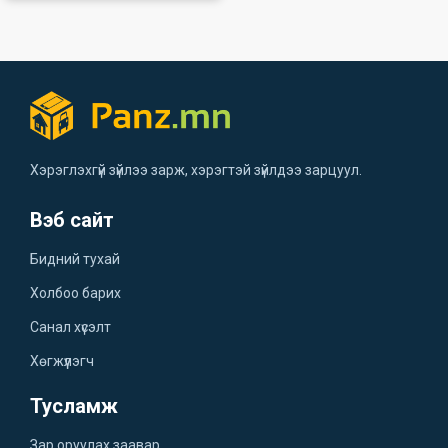
Хэрэглэхгүй зүйлээ зарж, хэрэгтэй зүйлдээ зарцуул.
Вэб сайт
Бидний тухай
Холбоо барих
Санал хүсэлт
Хөгжүүлэгч
Тусламж
Зар оруулах заавар