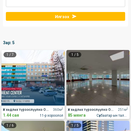
Илгээх
Зар:
5
1
/
7
1
/
5
2
2
Үл хөдлөх түрээслүүлнэ Оффис
360м
Үл хөдлөх түрээслүүлнэ Оффис
251м
1.44 сая
85 мянга
11-р хороолол
Сүхбаатар ын талбайн урд
1
/
6
1
/
5