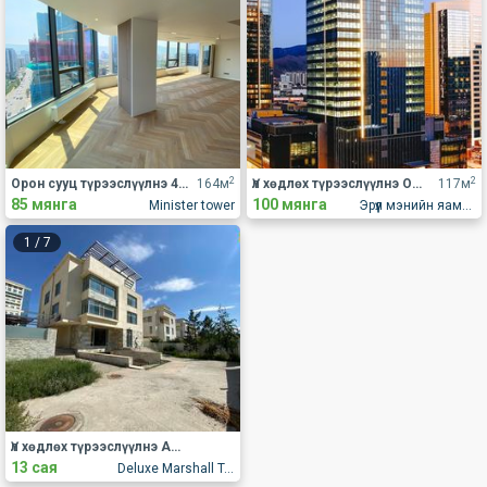
2
2
Орон сууц түрээслүүлнэ 4 өрөө
164м
Үл хөдлөх түрээслүүлнэ Оффис
117м
85 мянга
100 мянга
Minister tower
Эрүүл мэнийн яамны замын эсрэг талд
1
/
7
Үл хөдлөх түрээслүүлнэ АОС, хаус, зуслан
13 сая
Deluxe Marshall Town