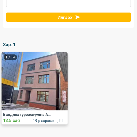
Илгээх
Зар:
1
1
/
14
Үл хөдлөх түрээслүүлнэ АОС, хаус, зуслан
13.5 сая
19-р хороолол, Шаравын гудамж АОС 22/11