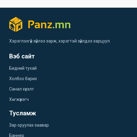
Хэрэглэхгүй зүйлээ зарж, хэрэгтэй зүйлдээ зарцуул.
Вэб сайт
Бидний тухай
Холбоо барих
Санал хүсэлт
Хөгжүүлэгч
Тусламж
Зар оруулах заавар
Баннер