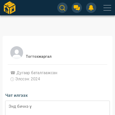
Тогтохжаргал
☎ Дугаар баталгаажсан
Элссэн: 2024
Чат илгээх