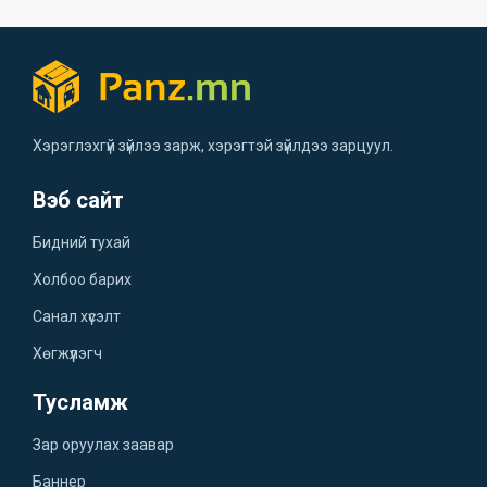
Хэрэглэхгүй зүйлээ зарж, хэрэгтэй зүйлдээ зарцуул.
Вэб сайт
Бидний тухай
Холбоо барих
Санал хүсэлт
Хөгжүүлэгч
Тусламж
Зар оруулах заавар
Баннер