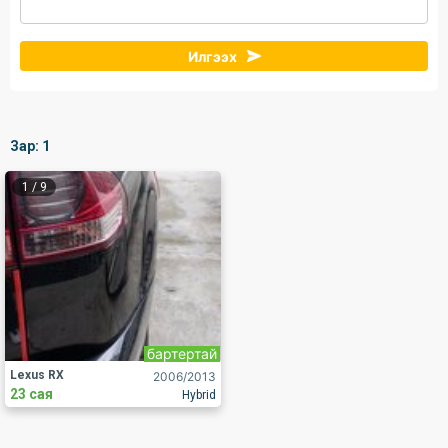
Илгээх
Зар:
1
1
/
9
бартертай
Lexus RX
2006
/2013
23 сая
Hybrid