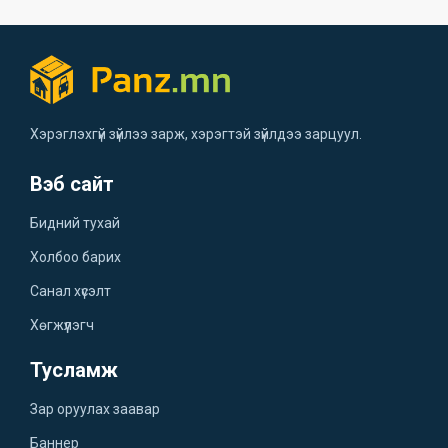
Хэрэглэхгүй зүйлээ зарж, хэрэгтэй зүйлдээ зарцуул.
Вэб сайт
Бидний тухай
Холбоо барих
Санал хүсэлт
Хөгжүүлэгч
Тусламж
Зар оруулах заавар
Баннер