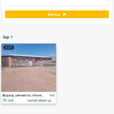
Илгээх
Зар:
1
1
/
1
2
Үйлдвэр, үйлчилгээ, обьект Худалдаа, үйлчилгээний талбай
0м
35 сая
хэнтий аймаг цэнхэрмандал сум