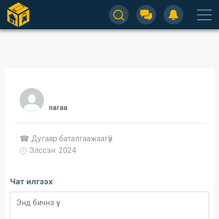
naraa
☎ Дугаар баталгаажaaгүй
Элссэн: 2024
Чат илгээх