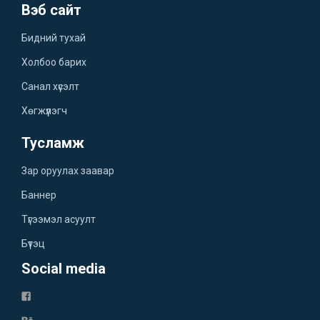
Вэб сайт
Бидний тухай
Холбоо барих
Санал хүсэлт
Хөгжүүлэгч
Тусламж
Зар оруулах заавар
Баннер
Түгээмэл асуулт
Бүтэц
Social media