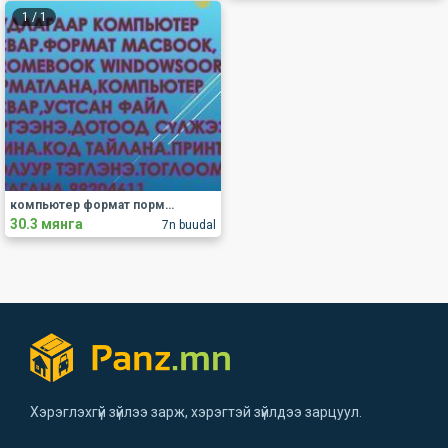
1
/
1
компьютер формат пормат форматлана засвар компьютер формат компьютер форматлана компьютер порматлана
30.3 мянга
7n buudal
Хэрэглэхгүй зүйлээ зарж, хэрэгтэй зүйлдээ зарцуул.