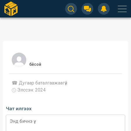
бйсой
☎ Дугаар баталгаажaaгүй
Элссэн: 2024
Чат илгээх