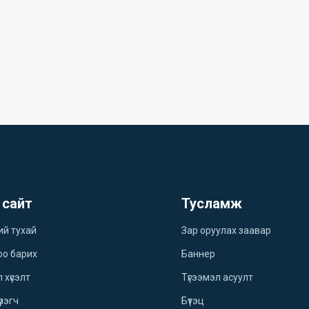
 сайт
Тусламж
ий тухай
Зар оруулах заавар
оо барих
Баннер
 хүсэлт
Түгээмэл асуулт
үлэгч
Бүтэц