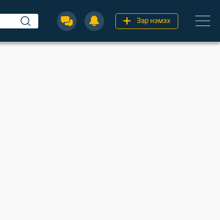
Зар нэмэх