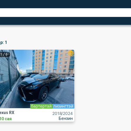
р:
1
1
/
6
бартертай
лизингтэй
exus RX
2018
/2024
Бензин
10 сая