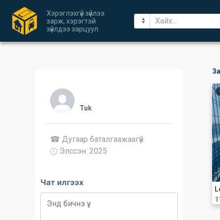
Хэрэглэхгүй зүйлээ
зарж, хэрэгтэй
зүйлдээ зарцуул.
За
Tuk
☎ Дугаар баталгаажaaгүй
Элссэн: 2025
Чат илгээх
L
1