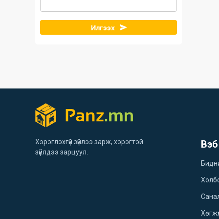
Илгээх
Хэрэглэхгүй зүйлээ зарж, хэрэгтэй
Вэб
зүйлдээ зарцуул.
Бидн
Холб
Санал
Хөгжү