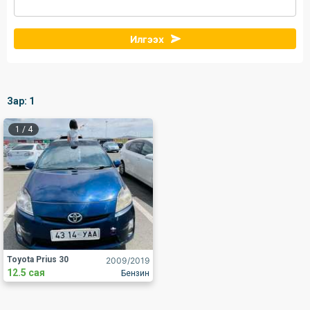
Илгээх
Зар:
1
1
/
4
Toyota Prius 30
2009
/2019
12.5 сая
Бензин