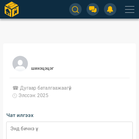
шинэцэцэг
☎ Дугаар баталгаажaaгүй
Элссэн: 2025
Чат илгээх