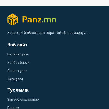
Хэрэглэхгүй зүйлээ зарж, хэрэгтэй зүйлдээ зарцуул.
Вэб сайт
Бидний тухай
Холбоо барих
Санал хүсэлт
Хөгжүүлэгч
Тусламж
Зар оруулах заавар
Баннер