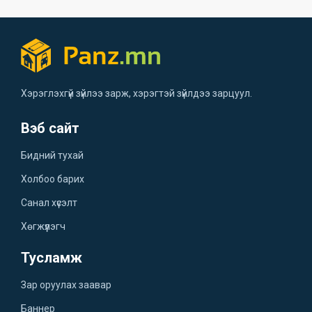
Хэрэглэхгүй зүйлээ зарж, хэрэгтэй зүйлдээ зарцуул.
Вэб сайт
Бидний тухай
Холбоо барих
Санал хүсэлт
Хөгжүүлэгч
Тусламж
Зар оруулах заавар
Баннер