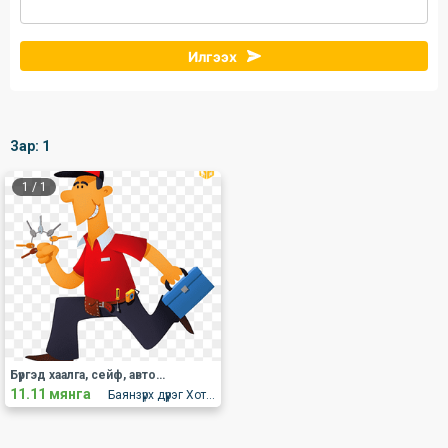
Илгээх
Зар:
1
1
/
1
Бүргэд хаалга, сейф, автомашин эвдрэлгүй онгойлгож түлхүүр тааруулна
11.11 мянга
Баянзүрх дүүрэг Хот дотор