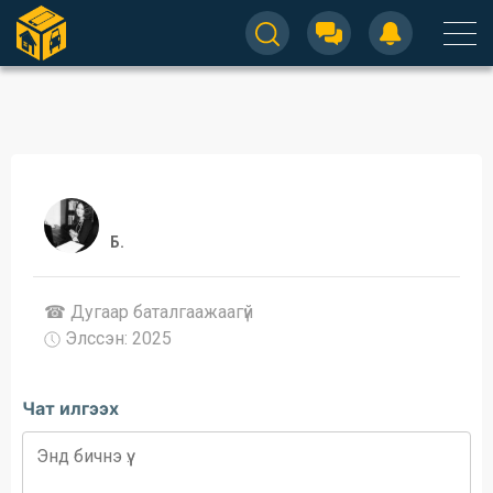
Б.
☎ Дугаар баталгаажaaгүй
Элссэн: 2025
Чат илгээх