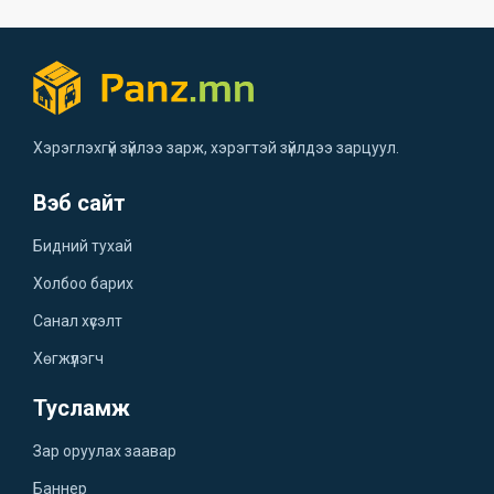
Хэрэглэхгүй зүйлээ зарж, хэрэгтэй зүйлдээ зарцуул.
Вэб сайт
Бидний тухай
Холбоо барих
Санал хүсэлт
Хөгжүүлэгч
Тусламж
Зар оруулах заавар
Баннер