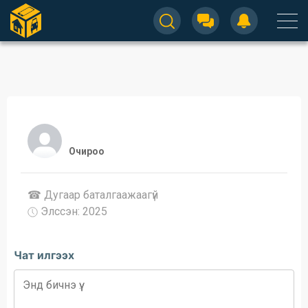
Очироо
☎ Дугаар баталгаажaaгүй
Элссэн: 2025
Чат илгээх