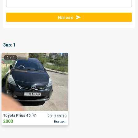
Илгээх
Зар:
1
1
/
4
Toyota Prius 40. 41
2013
/2019
2000
Бензин