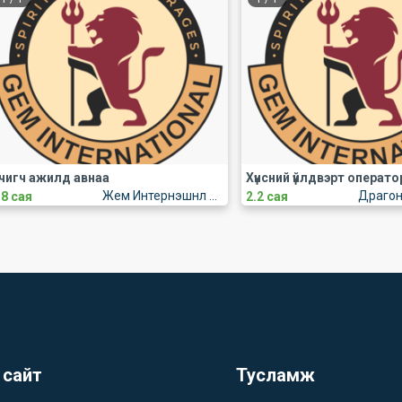
чигч ажилд авнаа
Жем Интернэшнл ХХК
.8 сая
2.2 сая
 сайт
Тусламж