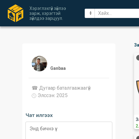
Хэрэглэхгүй зүйлээ
зарж, хэрэгтэй
зүйлдээ зарцуул.
За
Ganbaa
☎ Дугаар баталгаажaaгүй
Элссэн: 2025
Чат илгээх
2