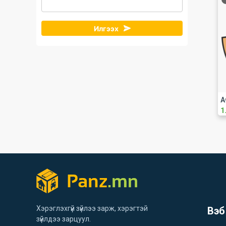
Илгээх
А
1
Хэрэглэхгүй зүйлээ зарж, хэрэгтэй
Вэб
зүйлдээ зарцуул.