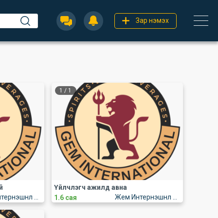
Зар нэмэх
1
/
1
й
Үйлчлэгч ажилд авна
Жем Интернэшнл ХХК
Жем Интернэшнл ХХК
1.6 сая