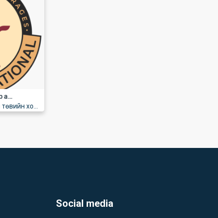
Хүнсний үйлдвэрт оператор ажилд авна
Драгон төвийн хойно
Social media