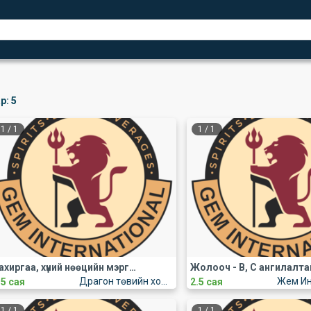
р:
5
1
/
1
1
/
1
Захиргаа, хүний нөөцийн мэргэжилтэн
Жолооч - B, C ангилалта
Драгон төвийн хойно
.5 сая
2.5 сая
1
/
1
1
/
1