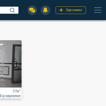
Зар нэмэх
2
37м
0-р хороолол