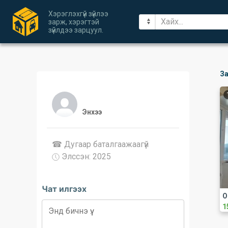
Хэрэглэхгүй зүйлээ
зарж, хэрэгтэй
зүйлдээ зарцуул.
За
Энхээ
☎ Дугаар баталгаажaaгүй
Элссэн: 2025
Чат илгээх
О
1