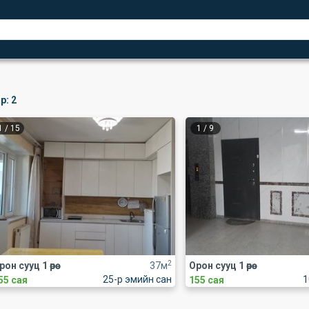
р:
2
1
/
15
1
/
9
2
рон сууц 1 өрөө
37м
Орон сууц 1 өрөө
25-р эмийн сан
1
55 сая
155 сая