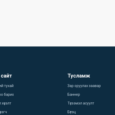
 сайт
Тусламж
ий тухай
Зар оруулах заавар
оо барих
Баннер
 хүсэлт
Түгээмэл асуулт
үлэгч
Бүтэц