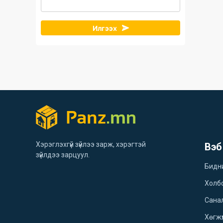
Илгээх
Хэрэглэхгүй зүйлээ зарж, хэрэгтэй
Вэб
зүйлдээ зарцуул.
Бидн
Холб
Санал
Хөгжү