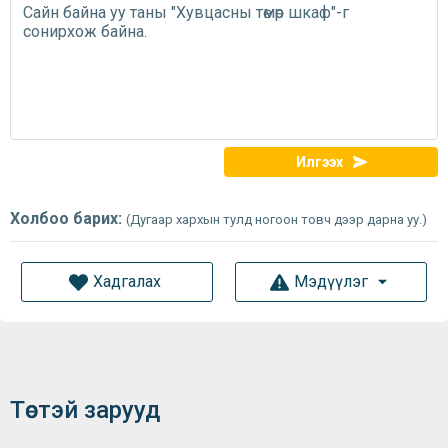
Илгээх
Холбоо барих:
(Дугаар хархын тулд ногоон товч дээр дарна уу.)
Хадгалах
Мэдүүлэг
Төстэй зарууд