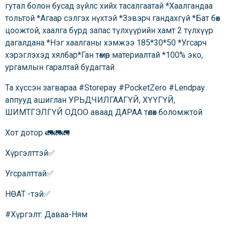
гутал болон бусад зүйлс хийх тасалгаатай *Хаалгандаа
тольтой *Агаар сэлгэх нүхтэй *Зэвэрч гандахгүй *Бат бөх
цоожтой, хаалга бүрд запас түлхүүрийн хамт 2 түлхүүр
дагалдана *Нэг хаалганы хэмжээ 185*30*50 *Угсарч
хэрэглэхэд хялбар*Ган төмөр материалтай *100% эко,
ургамлын гаралтай будагтай
Та хүссэн загвараа #Storepay #PocketZero #Lendpay
аппууд ашиглан УРЬДЧИЛГААГҮЙ, ХҮҮГҮЙ,
ШИМТГЭЛГҮЙ ОДОО аваад ДАРАА төлөх боломжтой
Хот дотор 🚛🚛🚛
Хүргэлттэй✅
Угсралттай✅
НӨАТ -тэй✅
#Хүргэлт: Даваа-Ням