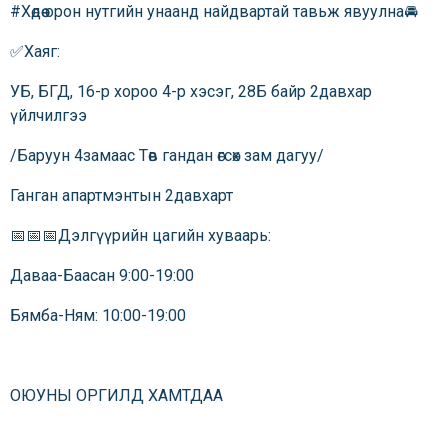
#Хөдөө орон нутгийн унаанд найдвартай тавьж явуулна🚘
✅Хаяг:
УБ, БГД, 16-р хороо 4-р хэсэг, 28Б байр 2давхар
үйлчилгээ
/Баруун 4замаас Төв гандан өгсөх зам дагуу/
Ганган апартмэнтын 2давхарт
📅📅📅Дэлгүүрийн цагийн хуваарь:
Даваа-Баасан 9:00-19:00
Бямба-Ням: 10:00-19:00
ОЮУНЫ ОРГИЛД ХАМТДАА