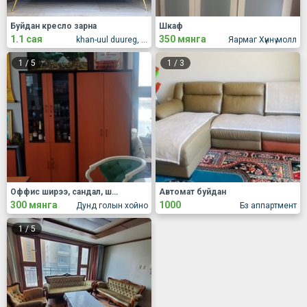
Буйдан кресло зарна
Шкаф
1.1 сая
350 мянга
khan-uul duureg, 15r khoroo, Buti town hothon, 108r bair, 1r orts, 5davhart, 38r toot
Яармаг Хүннү молл
1
/
5
1
/
3
Оффис ширээ, сандал, шкаф, тавилга зарна.
Автомат буйдан
300 мянга
1000
Дунд голын хойно
Бз аппартмент
1
/
5