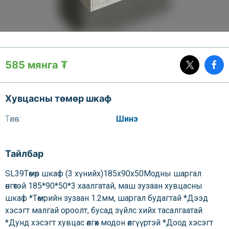
585 мянга ₮
Хувцасны төмөр шкаф
Төлөв:
Шинэ
Тайлбар
SL39Төмөр шкаф (3 хүнийх)185х90х50Модны шаргал
өнгөтэй 185*90*50*3 хаалгатай, маш зузаан хувцасны
шкаф *Төмрийн зузаан 1.2мм, шаргал будагтай *Дээд
хэсэгт малгай ороолт, бусад зүйлс хийх тасалгаатай
*Дунд хэсэгт хувцас өлгөх модон өлгүүртэй *Доод хэсэгт