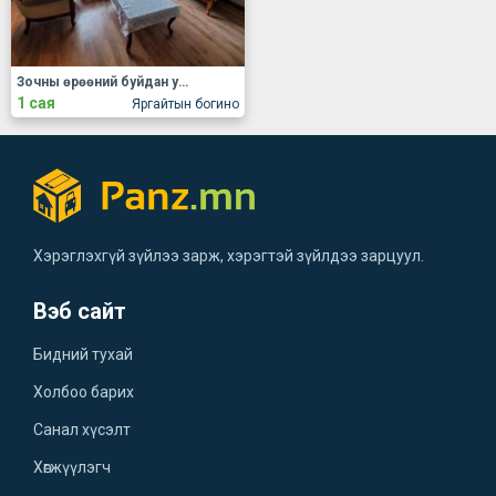
Зочны өрөөний буйдан унтлагын ор гэр ахуйн цахилгаан хэрэгсэл бусад дагалдах хэрэгсэл үнэ тохирч зар
1 сая
Яргайтын богино
Хэрэглэхгүй зүйлээ зарж, хэрэгтэй зүйлдээ зарцуул.
Вэб сайт
Бидний тухай
Холбоо барих
Санал хүсэлт
Хөгжүүлэгч