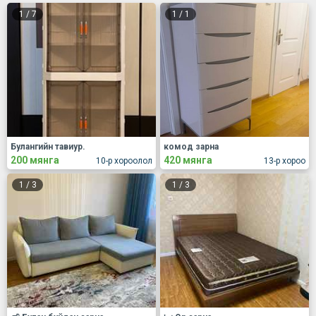
1
/
7
1
/
1
Булангийн тавиур.
комод зарна
200 мянга
420 мянга
10-р хороолол
13-р хороо
1
/
3
1
/
3