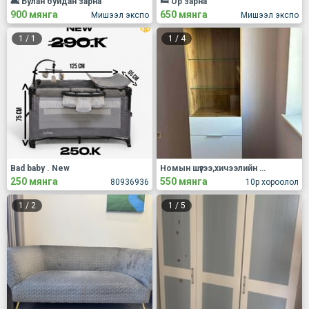
🛋 Булан буйдан зарна
🛏 Ор зарна
900 мянга
650 мянга
Мишээл экспо
Мишээл экспо
1
/
1
1
/
4
Bad baby . New
Номын шүүгээ,хичээлийн ширээ
250 мянга
550 мянга
80936936
10р хороолол
1
/
2
1
/
5