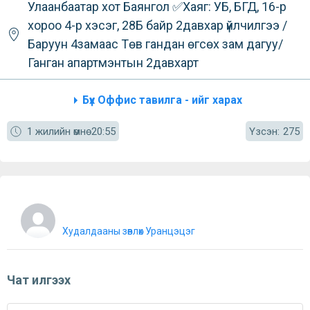
Улаанбаатар хот
Баянгол
✅Хаяг: УБ, БГД, 16-р
хороо 4-р хэсэг, 28Б байр 2давхар үйлчилгээ /
Баруун 4замаас Төв гандан өгсөх зам дагуу/
Ганган апартмэнтын 2давхарт
Бүх Оффис тавилга - ийг харах
Үзсэн:
1 жилийн өмнө
20:55
275
Худалдааны зөвлөх Уранцэцэг
Чат илгээх