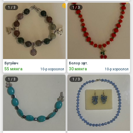
1
/
3
1
/
3
Бугуйвч
Болор зүүлт.
55 мянга
30 мянга
10-р хороолол
10-р хороолол
1
/
3
1
/
3