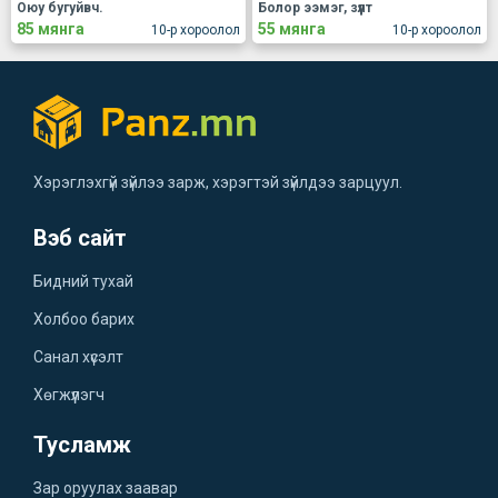
Оюу бугуйвч.
Болор ээмэг, зүүлт
85 мянга
55 мянга
10-р хороолол
10-р хороолол
Хэрэглэхгүй зүйлээ зарж, хэрэгтэй зүйлдээ зарцуул.
Вэб сайт
Бидний тухай
Холбоо барих
Санал хүсэлт
Хөгжүүлэгч
Тусламж
Зар оруулах заавар