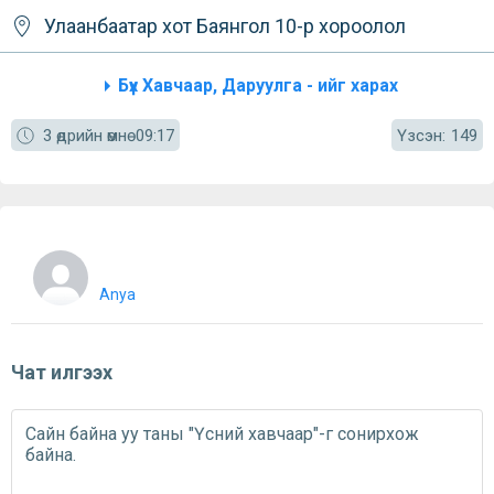
Улаанбаатар хот
Баянгол
10-р хороолол
Бүх Хавчаар, Даруулга - ийг харах
Үзсэн:
3 өдрийн өмнө
09:17
149
Anya
Чат илгээх