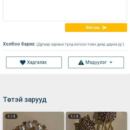
Илгээх
Холбоо барих:
(Дугаар хархын тулд ногоон товч дээр дарна уу.)
Хадгалах
Мэдүүлэг
Төстэй зарууд
1
/
3
1
/
3