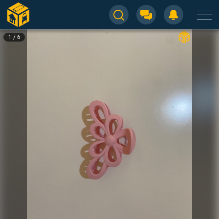
1
/
6