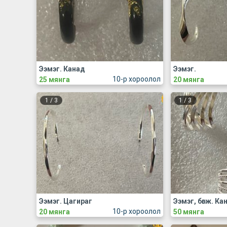
Ээмэг. Канад
Ээмэг.
10-р хороолол
25 мянга
20 мянга
1
/
3
1
/
3
Ээмэг. Цагираг
Ээмэг, бөгж. Ка
10-р хороолол
20 мянга
50 мянга