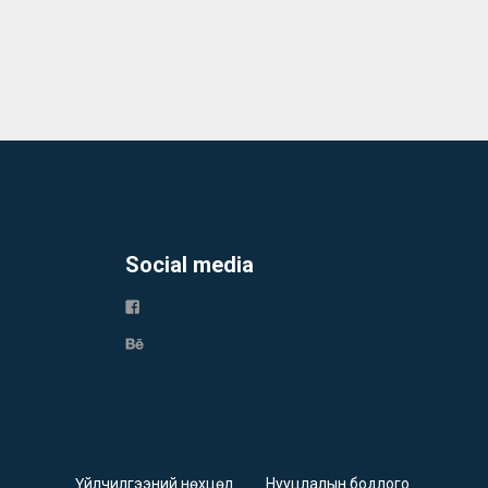
Social media
Үйлчилгээний нөхцөл
Нууцлалын бодлого