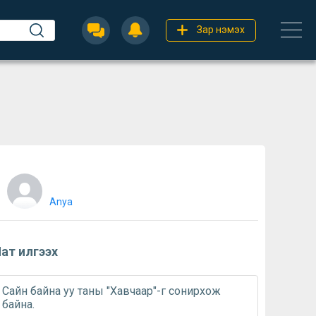
Зар нэмэх
Anya
ат илгээх