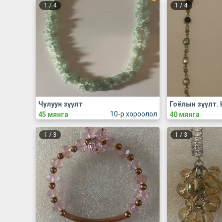
1
/
4
1
/
4
Чулуун зүүлт
Гоёлын зүүлт. 
10-р хороолол
45 мянга
40 мянга
1
/
3
1
/
3