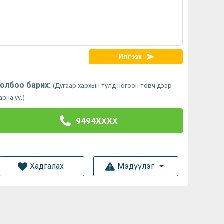
Илгээх
олбоо барих:
(Дугаар хархын тулд ногоон товч дээр
арна уу.)
9494XXXX
Хадгалах
Мэдүүлэг