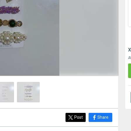
Х
д
Post
Share