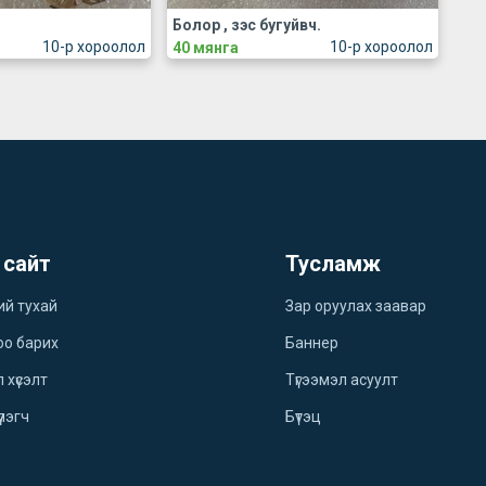
Болор , зэс бугуйвч.
10-р хороолол
10-р хороолол
40 мянга
 сайт
Тусламж
ий тухай
Зар оруулах заавар
оо барих
Баннер
 хүсэлт
Түгээмэл асуулт
үлэгч
Бүтэц