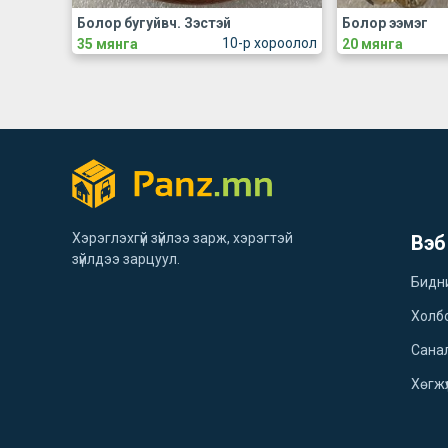
Болор бугуйвч. Зэстэй
Болор ээмэг
10-р хороолол
35 мянга
20 мянга
Хэрэглэхгүй зүйлээ зарж, хэрэгтэй
Вэб
зүйлдээ зарцуул.
Бидн
Холб
Санал
Хөгжү