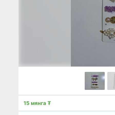
15 мянга ₮