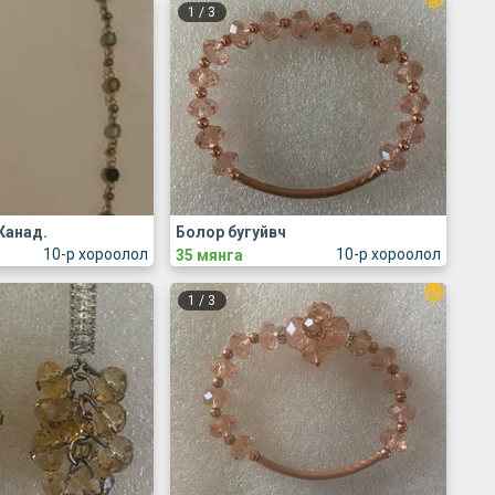
1
/
3
Канад.
Болор бугуйвч
10-р хороолол
10-р хороолол
35 мянга
1
/
3