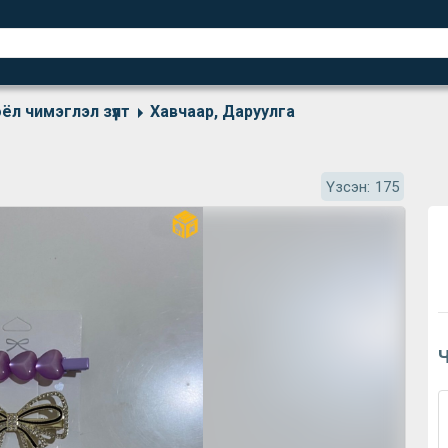
ёл чимэглэл зүүлт
Хавчаар, Даруулга
Үзсэн:
175
Ч