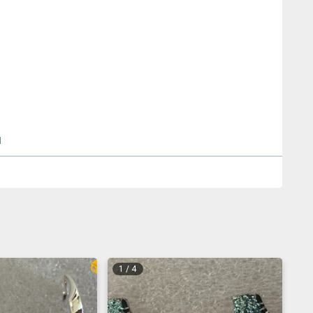
л
1
/
4