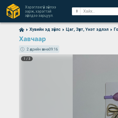
Хэрэглэхгүй зүйлээ
зарж, хэрэгтэй
зүйлдээ зарцуул.
Хувийн эд зүйлс
Цаг, Зүүлт, Үнэт эдлэл
Го
Хавчаар
2 өдрийн өмнө
09:16
1
/
3