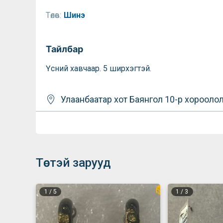
Төлөв:
Шинэ
Тайлбар
Үсний хавчаар. 5 ширхэгтэй.
Улаанбаатар хот
Баянгол
10-р хорооло
Төстэй зарууд
1
/
5
1
/
3