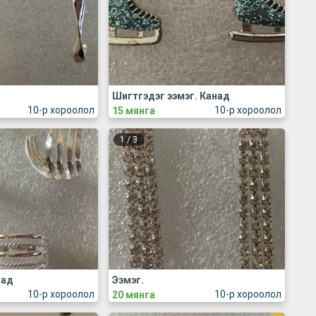
Шигтгэдэг ээмэг. Канад
10-р хороолол
10-р хороолол
15 мянга
1
/
3
над
Ээмэг.
10-р хороолол
10-р хороолол
20 мянга