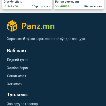
Оюу бугуйвч.
Болор ээмэг, зүүлт
85 мянга
55 мянга
10-р хороолол
10-р хороолол
Хэрэглэхгүй зүйлээ зарж, хэрэгтэй зүйлдээ зарцуул.
Вэб сайт
Бидний тухай
Холбоо барих
Санал хүсэлт
Хөгжүүлэгч
Тусламж
Зар оруулах заавар