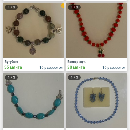
1
/
3
1
/
3
Бугуйвч
Болор зүүлт.
55 мянга
30 мянга
10-р хороолол
10-р хороолол
1
/
3
1
/
3