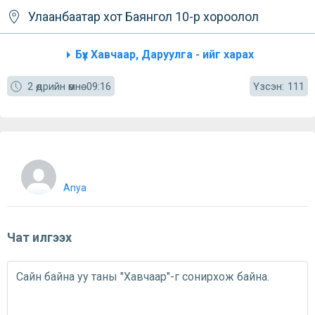
Улаанбаатар хот
Баянгол
10-р хороолол
Бүх Хавчаар, Даруулга - ийг харах
Үзсэн:
2 өдрийн өмнө
09:16
111
Anya
Чат илгээх