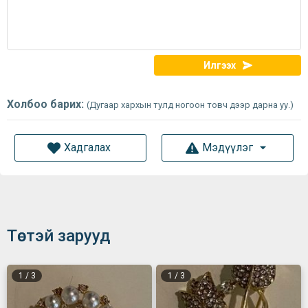
Илгээх
Холбоо барих:
(Дугаар хархын тулд ногоон товч дээр дарна уу.)
Хадгалах
Мэдүүлэг
Төстэй зарууд
1
/
3
1
/
3