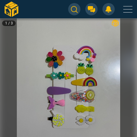
1
/
3