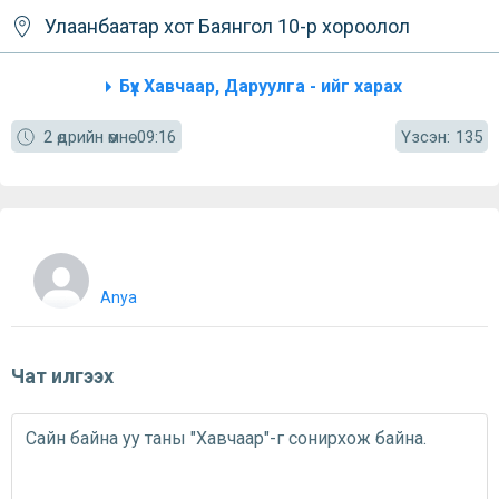
Улаанбаатар хот
Баянгол
10-р хороолол
Бүх Хавчаар, Даруулга - ийг харах
Үзсэн:
2 өдрийн өмнө
09:16
135
Anya
Чат илгээх