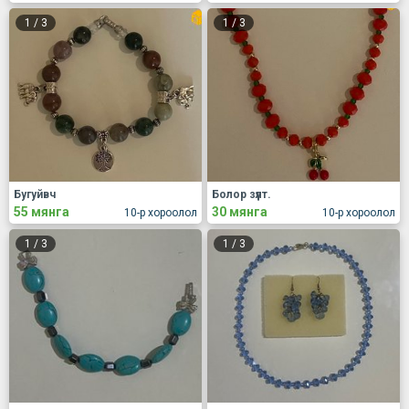
1
/
3
1
/
3
Бугуйвч
Болор зүүлт.
55 мянга
30 мянга
10-р хороолол
10-р хороолол
1
/
3
1
/
3