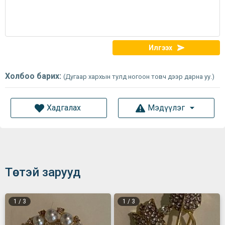
Илгээх
Холбоо барих:
(Дугаар хархын тулд ногоон товч дээр дарна уу.)
Хадгалах
Мэдүүлэг
Төстэй зарууд
1
/
3
1
/
3