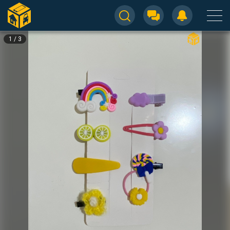
1
/
3