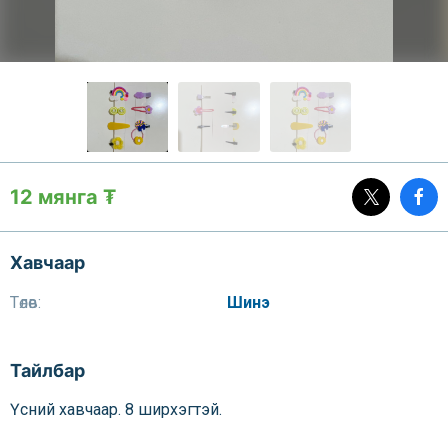
12 мянга ₮
Хавчаар
Төлөв:
Шинэ
Тайлбар
Үсний хавчаар. 8 ширхэгтэй.