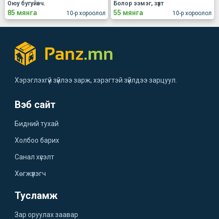
Оюу бугуйвч.
Болор ээмэг, зүүлт
85 мянга
55 мянга
10-р хороолол
10-р хороолол
Хэрэглэхгүй зүйлээ зарж, хэрэгтэй зүйлдээ зарцуул.
Вэб сайт
Бидний тухай
Холбоо барих
Санал хүсэлт
Хөгжүүлэгч
Тусламж
Зар оруулах заавар