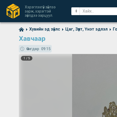
Хэрэглэхгүй зүйлээ
зарж, хэрэгтэй
зүйлдээ зарцуул.
Хувийн эд зүйлс
Цаг, Зүүлт, Үнэт эдлэл
Го
Хавчаар
Өчигдөр
09:15
1
/
5