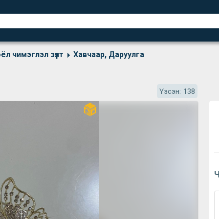
ёл чимэглэл зүүлт
Хавчаар, Даруулга
Үзсэн:
138
Ч