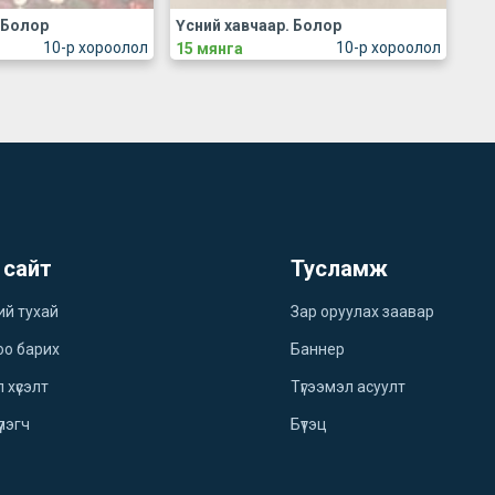
 Болор
Үсний хавчаар. Болор
10-р хороолол
10-р хороолол
15 мянга
 сайт
Тусламж
ий тухай
Зар оруулах заавар
оо барих
Баннер
 хүсэлт
Түгээмэл асуулт
үлэгч
Бүтэц