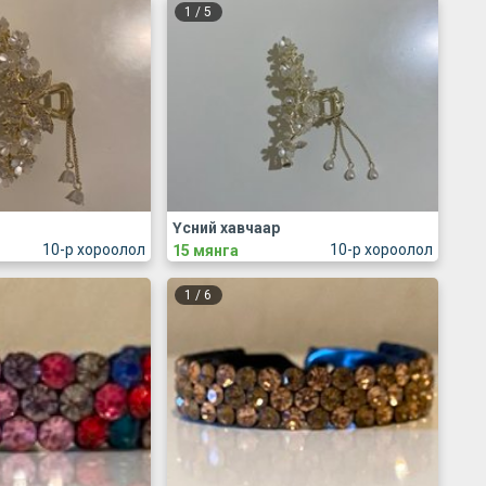
1
/
5
Үсний хавчаар
10-р хороолол
10-р хороолол
15 мянга
1
/
6