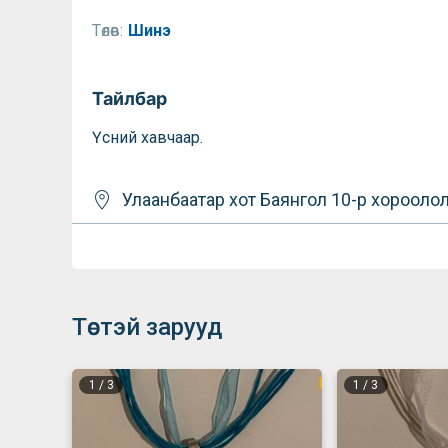
Төлөв:
Шинэ
Тайлбар
Үсний хавчаар.
Улаанбаатар хот
Баянгол
10-р хорооло
Төстэй зарууд
1
/
3
1
/
3