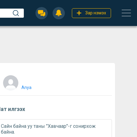
Зар нэмэх
Anya
ат илгээх