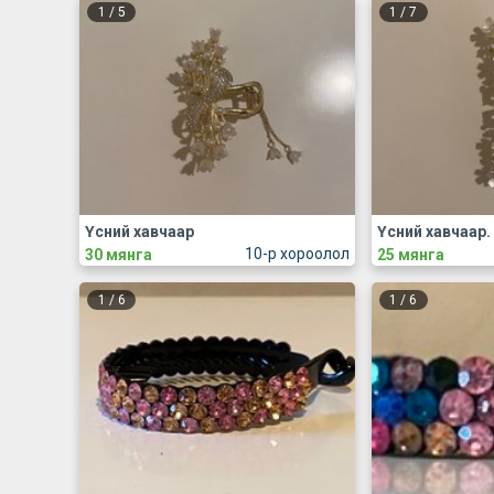
1
/
5
1
/
7
Үсний хавчаар
Үсний хавчаар.
10-р хороолол
30 мянга
25 мянга
1
/
6
1
/
6