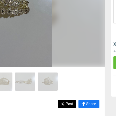
Х
д
Post
Share