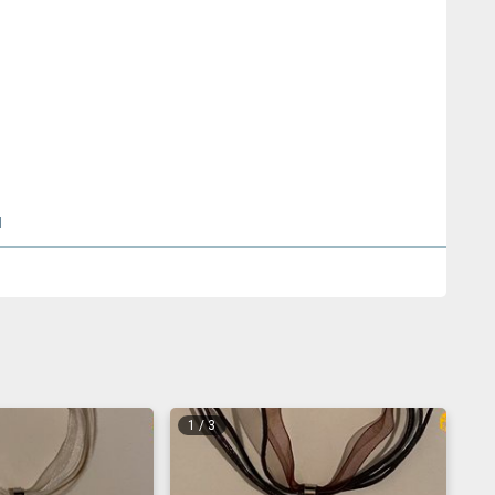
л
1
/
3