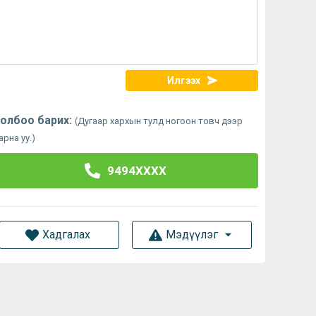
Илгээх
олбоо барих:
(Дугаар хархын тулд ногоон товч дээр
арна уу.)
9494XXXX
Хадгалах
Мэдүүлэг