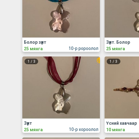
Болор зүүлт
Зүүлт. Болор
10-р ророолол
25 мянга
25 мянга
1
/
3
1
/
3
Зүүлт
Үсний хавчаар
10-р хороолол
25 мянга
10 мянга