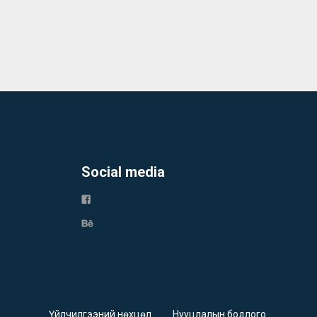
Social media
Үйлчилгээний нөхцөл
Нууцлалын бодлого