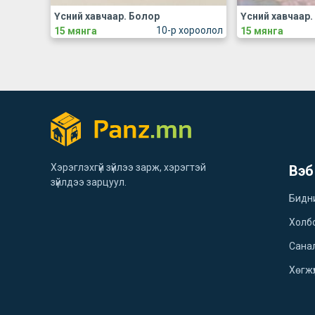
Үсний хавчаар. Болор
Үсний хавчаар.
10-р хороолол
15 мянга
15 мянга
Хэрэглэхгүй зүйлээ зарж, хэрэгтэй
Вэб
зүйлдээ зарцуул.
Бидн
Холб
Санал
Хөгжү