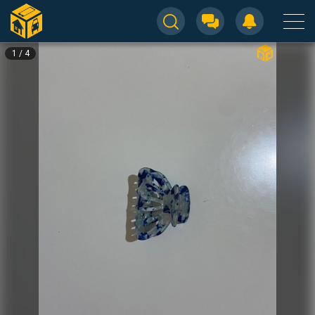
1
/
4