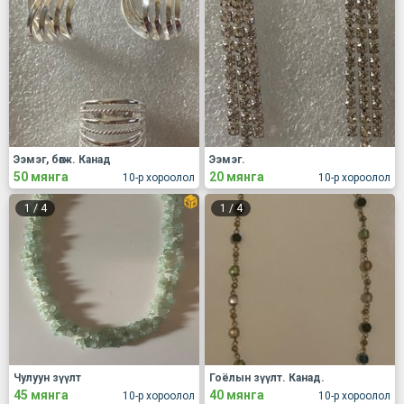
Ээмэг, бөгж. Канад
Ээмэг.
50 мянга
20 мянга
10-р хороолол
10-р хороолол
1
/
4
1
/
4
Чулуун зүүлт
Гоёлын зүүлт. Канад.
45 мянга
40 мянга
10-р хороолол
10-р хороолол