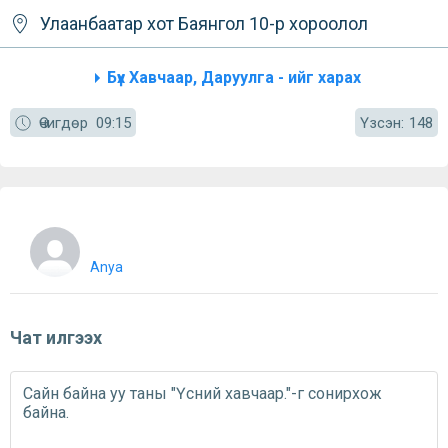
Улаанбаатар хот
Баянгол
10-р хороолол
Бүх Хавчаар, Даруулга - ийг харах
Үзсэн:
Өчигдөр
09:15
148
Anya
Чат илгээх