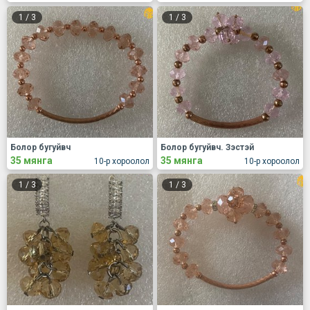
1
/
3
1
/
3
Болор бугуйвч
Болор бугуйвч. Зэстэй
35 мянга
35 мянга
10-р хороолол
10-р хороолол
1
/
3
1
/
3