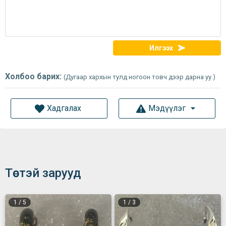
Илгээх
Холбоо барих:
(Дугаар хархын тулд ногоон товч дээр дарна уу.)
Хадгалах
Мэдүүлэг
Төстэй зарууд
1
/
5
1
/
3