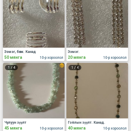
Ээмэг, бөгж. Канад
Ээмэг.
50 мянга
20 мянга
10-р хороолол
10-р хороолол
1
/
4
1
/
4
Чулуун зүүлт
Гоёлын зүүлт. Канад.
45 мянга
40 мянга
10-р хороолол
10-р хороолол