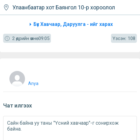
Улаанбаатар хот
Баянгол
10-р хороолол
Бүх Хавчаар, Даруулга - ийг харах
Үзсэн:
2 өдрийн өмнө
09:05
108
Anya
Чат илгээх