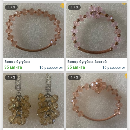
1
/
3
1
/
3
Болор бугуйвч
Болор бугуйвч. Зэстэй
35 мянга
35 мянга
10-р хороолол
10-р хороолол
1
/
3
1
/
3