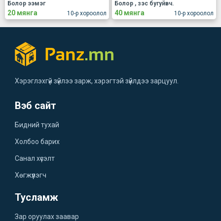
Болор ээмэг
Болор , зэс бугуйвч.
20 мянга
40 мянга
10-р хороолол
10-р хороолол
Хэрэглэхгүй зүйлээ зарж, хэрэгтэй зүйлдээ зарцуул.
Вэб сайт
Бидний тухай
Холбоо барих
Санал хүсэлт
Хөгжүүлэгч
Тусламж
Зар оруулах заавар