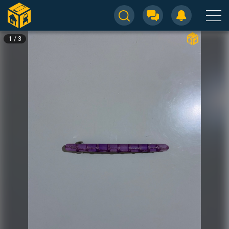
1
/
3