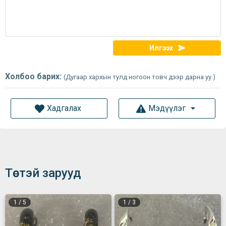
Илгээх
Холбоо барих:
(Дугаар хархын тулд ногоон товч дээр дарна уу.)
Хадгалах
Мэдүүлэг
Төстэй зарууд
1
/
5
1
/
3