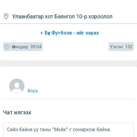
Улаанбаатар хот
Баянгол
10-р хороолол
Бүх Футболк - ийг харах
Үзсэн:
Өнөөдөр
09:04
132
Anya
Чат илгээх