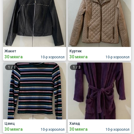
Жакет
Куртик
30 мянга
30 мянга
10-р хороолол
10-р хороолол
1
/
3
1
/
3
Цамц
Халад
30 мянга
30 мянга
10-р хороолол
10-р хороолол