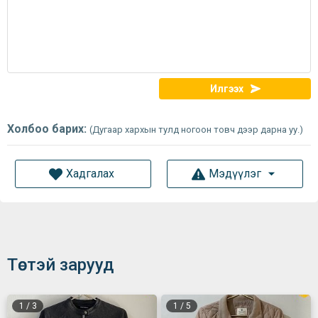
Илгээх
Холбоо барих:
(Дугаар хархын тулд ногоон товч дээр дарна уу.)
Хадгалах
Мэдүүлэг
Төстэй зарууд
1
/
3
1
/
5