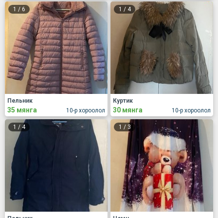
1
/
6
1
/
4
Пельник
Куртик
35 мянга
30 мянга
10-р хороолол
10-р хороолол
1
/
4
1
/
3