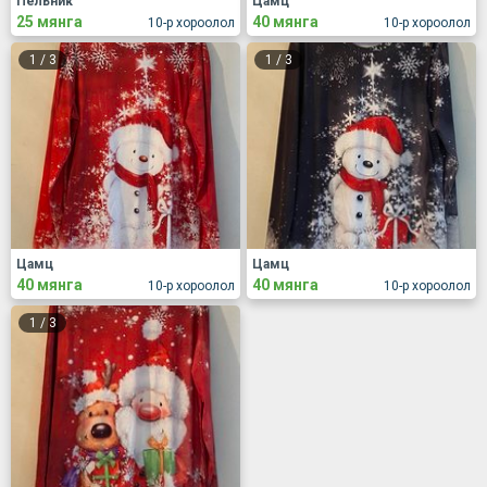
Пельник
Цамц
25 мянга
40 мянга
10-р хороолол
10-р хороолол
1
/
3
1
/
3
Цамц
Цамц
40 мянга
40 мянга
10-р хороолол
10-р хороолол
1
/
3