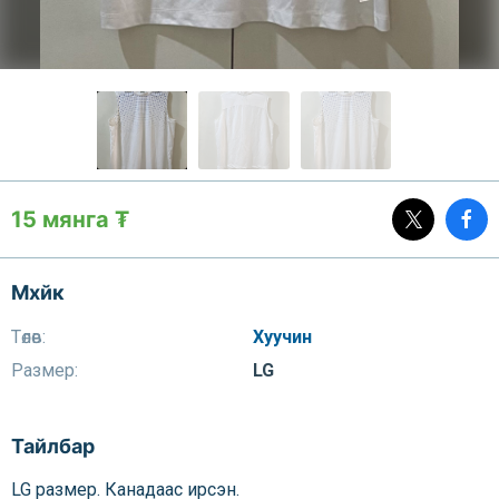
15 мянга ₮
Мхйк
Төлөв:
Хуучин
Размер:
LG
Тайлбар
LG размер. Канадаас ирсэн.