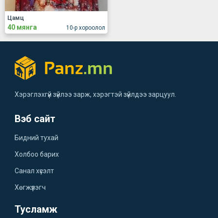
Цамц
40 мянга
10-р хороолол
Хэрэглэхгүй зүйлээ зарж, хэрэгтэй зүйлдээ зарцуул.
Вэб сайт
Бидний тухай
Холбоо барих
Санал хүсэлт
Хөгжүүлэгч
Тусламж