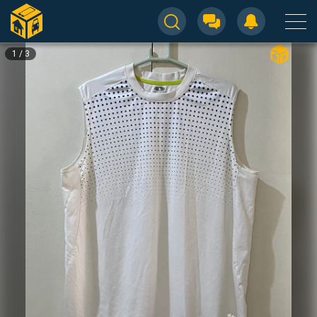
1
/
3