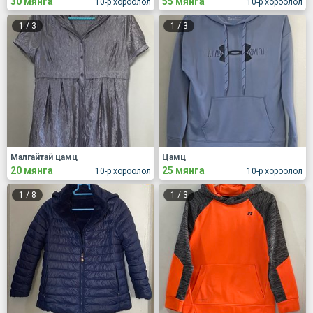
30 мянга
55 мянга
10-р хороолол
10-р хороолол
1
/
3
1
/
3
Малгайтай цамц
Цамц
20 мянга
25 мянга
10-р хороолол
10-р хороолол
1
/
8
1
/
3