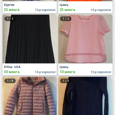
Куртик
Цамц
25 мянга
25 мянга
10-р хороолол
10-р хороолол
1
/
3
1
/
3
Юбка. USA
Цамц
30 мянга
10 мянга
10-р хороолол
10-р хороолол
1
/
8
1
/
3