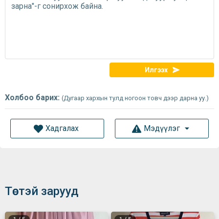
Илгээх
Холбоо барих:
(Дугаар хархын тулд ногоон товч дээр дарна уу.)
Хадгалах
Мэдүүлэг
Төстэй зарууд