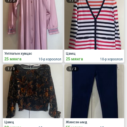
1
/
5
1
/
5
Унтлагын хувцас
Цамц
25 мянга
25 мянга
10-р хороолол
10-р хороолол
1
/
3
1
/
3
Цамц
Жинсэн өмд