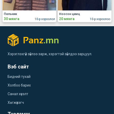
Пельник
Ноосон цамц
30 мянга
20 мянга
10-р хороолол
10-р хороолоо
Хэрэглэхгүй зүйлээ зарж, хэрэгтэй зүйлдээ зарцуул.
Вэб сайт
Бидний тухай
Холбоо барих
Санал хүсэлт
Хөгжүүлэгч