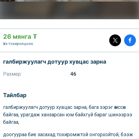
26 мянга ₮
Үнэ тохиролцоно
галбиржуулагч дотуур хувцас зарна
Размер:
46
Тайлбар
галбиржуулагч дотуур хувцас зарна, бага зэрэг өмссөн
байгаа, урагдаж ханзарсан юм байхгүй бараг шинээрээ
байгаа,
доогуураа бие засахад тохиромжтой онгорхойтой, бээж