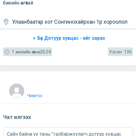
биеийн өнгөтэй
Улаанбаатар хот
Сонгинохайрхан
1р хороолол
Бүх Дотуур хувцас - ийг харах
Үзсэн:
1 жилийн өмнө
20:24
135
Чимгээ
Чат илгээх