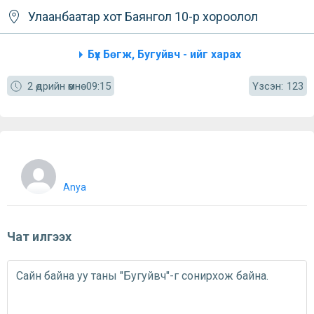
Улаанбаатар хот
Баянгол
10-р хороолол
Бүх Бөгж, Бугуйвч - ийг харах
Үзсэн:
2 өдрийн өмнө
09:15
123
Anya
Чат илгээх