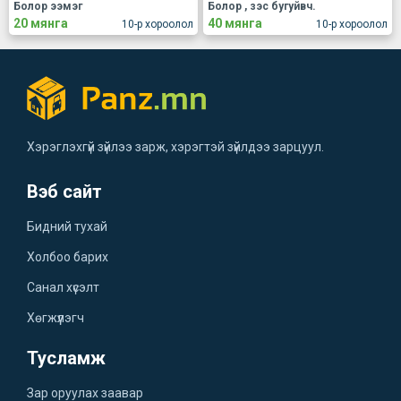
Болор ээмэг
Болор , зэс бугуйвч.
20 мянга
40 мянга
10-р хороолол
10-р хороолол
Хэрэглэхгүй зүйлээ зарж, хэрэгтэй зүйлдээ зарцуул.
Вэб сайт
Бидний тухай
Холбоо барих
Санал хүсэлт
Хөгжүүлэгч
Тусламж
Зар оруулах заавар