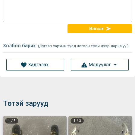
Илгээх
Холбоо барих:
(Дугаар хархын тулд ногоон товч дээр дарна уу.)
Хадгалах
Мэдүүлэг
Төстэй зарууд
1
/
5
1
/
3