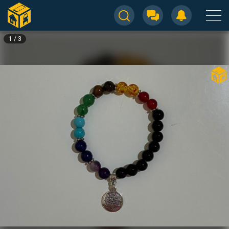
1
/
3