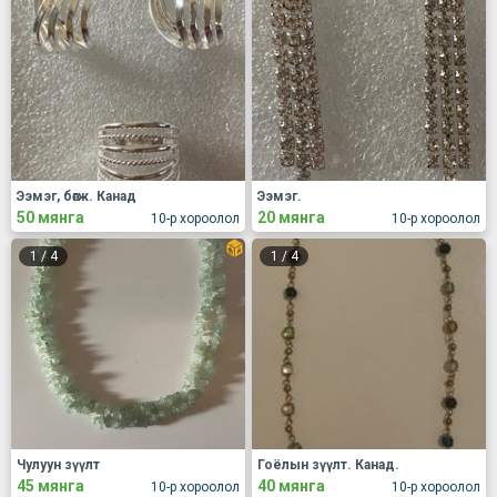
Ээмэг, бөгж. Канад
Ээмэг.
50 мянга
20 мянга
10-р хороолол
10-р хороолол
1
/
4
1
/
4
Чулуун зүүлт
Гоёлын зүүлт. Канад.
45 мянга
40 мянга
10-р хороолол
10-р хороолол