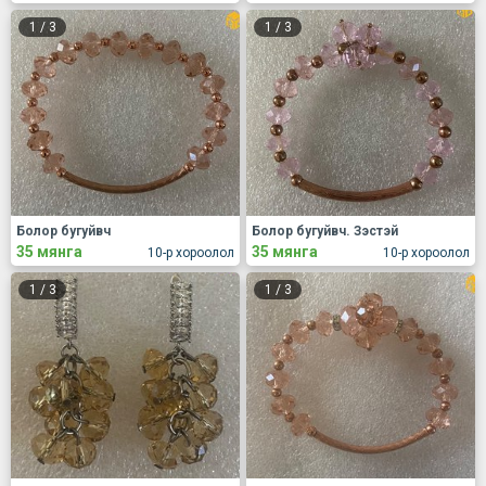
1
/
3
1
/
3
Болор бугуйвч
Болор бугуйвч. Зэстэй
35 мянга
35 мянга
10-р хороолол
10-р хороолол
1
/
3
1
/
3