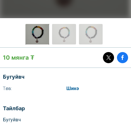
10 мянга ₮
Бугуйвч
Төлөв:
Шинэ
Тайлбар
Бугуйвч