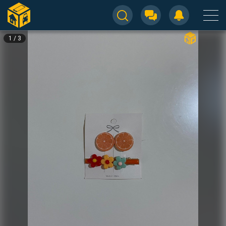
1
/
3