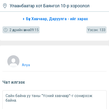
Улаанбаатар хот
Баянгол
10-р хороолол
Бүх Хавчаар, Даруулга - ийг харах
Үзсэн:
2 өдрийн өмнө
09:15
133
Anya
Чат илгээх