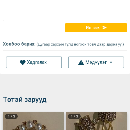
Илгээх
Холбоо барих:
(Дугаар хархын тулд ногоон товч дээр дарна уу.)
Хадгалах
Мэдүүлэг
Төстэй зарууд
1
/
3
1
/
3