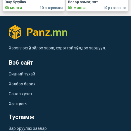
Оюу бугуйвч.
Болор ээмэг, зүүлт
85 мянга
55 мянга
10-р хороолол
10-р хороолол
Хэрэглэхгүй зүйлээ зарж, хэрэгтэй зүйлдээ зарцуул.
Вэб сайт
Бидний тухай
Холбоо барих
Санал хүсэлт
Хөгжүүлэгч
Тусламж
Зар оруулах заавар