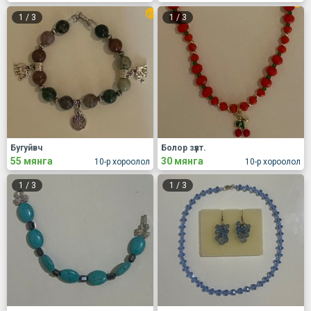
1
/
3
1
/
3
Бугуйвч
Болор зүүлт.
55 мянга
30 мянга
10-р хороолол
10-р хороолол
1
/
3
1
/
3