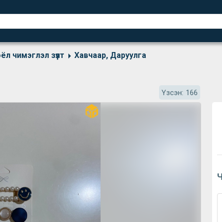
ёл чимэглэл зүүлт
Хавчаар, Даруулга
Үзсэн:
166
Ч