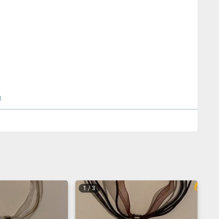
л
1
/
3