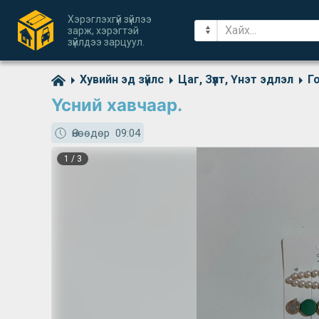
Хэрэглэхгүй зүйлээ
зарж, хэрэгтэй
зүйлдээ зарцуул.
Хувийн эд зүйлс
Цаг, Зүүлт, Үнэт эдлэл
Го
Үсний хавчаар.
Өнөөдөр
09:04
1
/
3