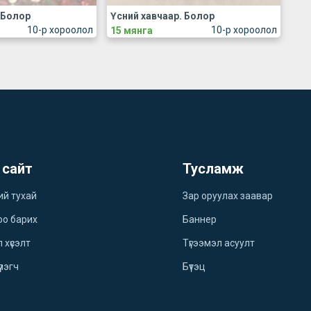
 Болор
Үсний хавчаар. Болор
10-р хороолол
10-р хороолол
15 мянга
 сайт
Тусламж
ий тухай
Зар оруулах заавар
оо барих
Баннер
 хүсэлт
Түгээмэл асуулт
үлэгч
Бүтэц