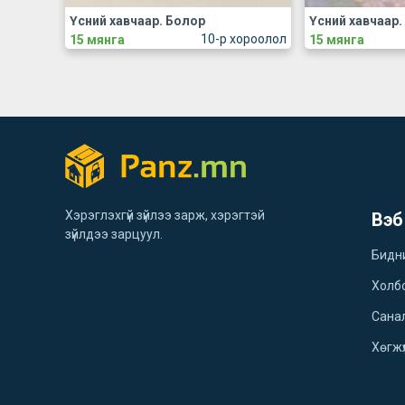
Үсний хавчаар. Болор
Үсний хавчаар.
10-р хороолол
15 мянга
15 мянга
Хэрэглэхгүй зүйлээ зарж, хэрэгтэй
Вэб
зүйлдээ зарцуул.
Бидн
Холб
Санал
Хөгжү