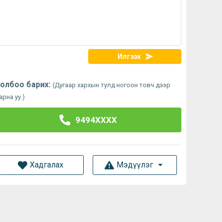
Илгээх
олбоо барих:
(Дугаар хархын тулд ногоон товч дээр
арна уу.)
9494XXXX
Хадгалах
Мэдүүлэг