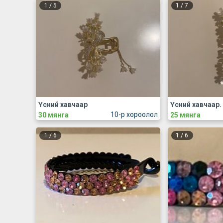
1
/
5
1
/
7
Үсний хавчаар
Үсний хавчаар.
10-р хороолол
30 мянга
25 мянга
1
/
6
1
/
6