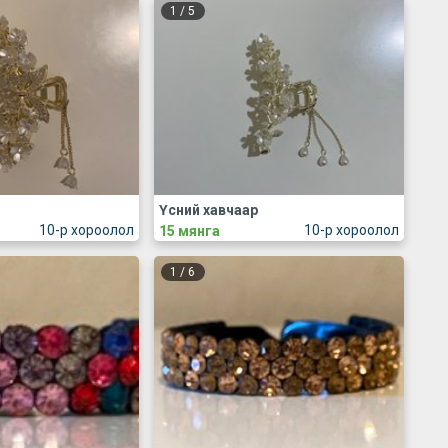
1
/
5
Үсний хавчаар
10-р хороолол
10-р хороолол
15 мянга
1
/
6