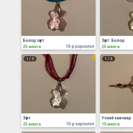
Болор зүүлт
Зүүлт. Болор
10-р ророолол
25 мянга
25 мянга
1
/
3
1
/
3
Зүүлт
Үсний хавчаар
10-р хороолол
25 мянга
10 мянга