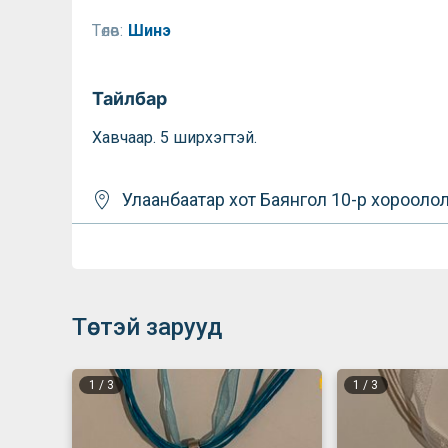
Төлөв:
Шинэ
Тайлбар
Хавчаар. 5 ширхэгтэй.
Улаанбаатар хот
Баянгол
10-р хорооло
Төстэй зарууд
1
/
3
1
/
3