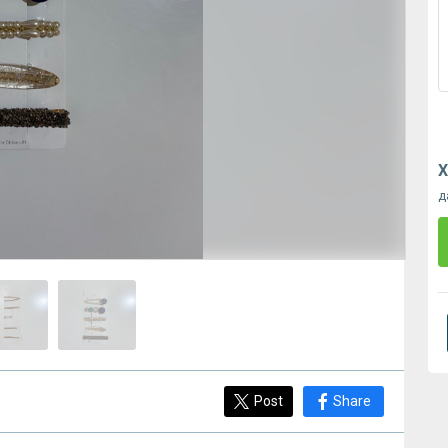
Х
д
Post
Share