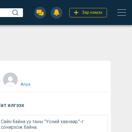
Зар нэмэх
Anya
ат илгээх