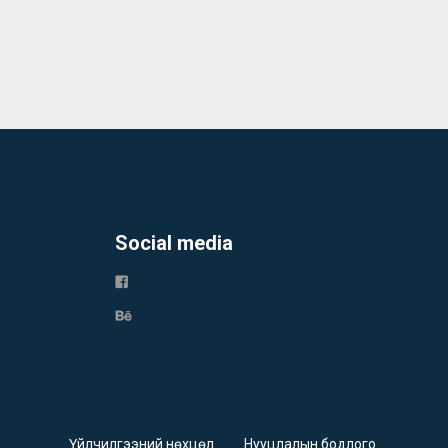
Social media
Үйлчилгээний нөхцөл
Нууцлалын бодлого