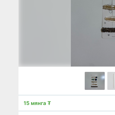
15 мянга ₮