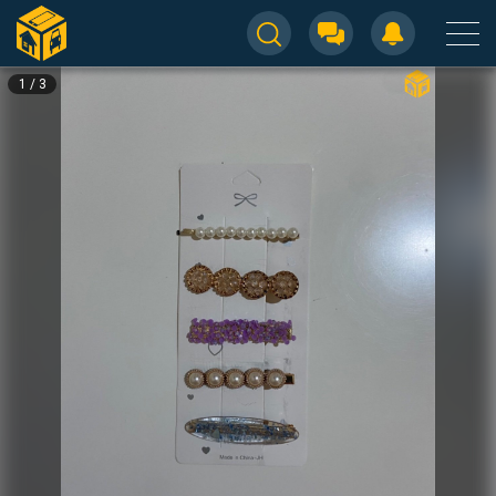
1
/
3