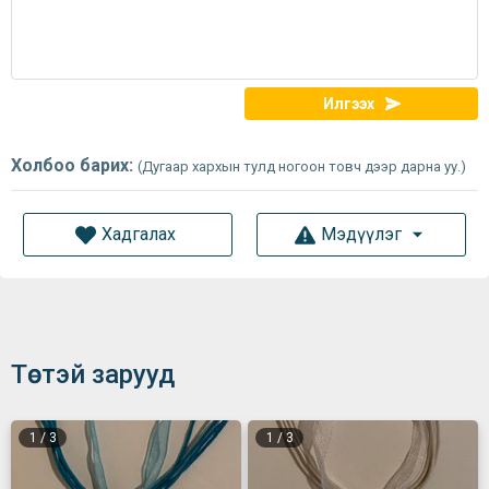
Илгээх
Холбоо барих:
(Дугаар хархын тулд ногоон товч дээр дарна уу.)
Хадгалах
Мэдүүлэг
Төстэй зарууд
1
/
3
1
/
3