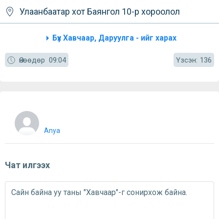
Улаанбаатар хот
Баянгол
10-р хороолол
Бүх Хавчаар, Даруулга - ийг харах
Үзсэн:
Өнөөдөр
09:04
136
Anya
Чат илгээх