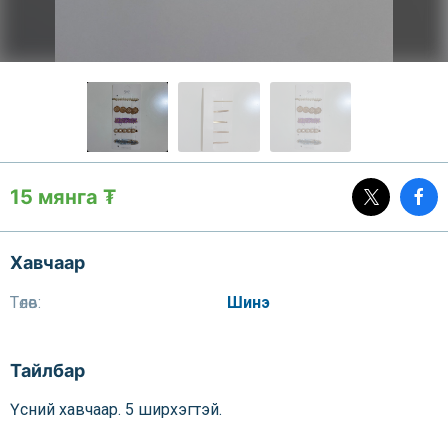
15 мянга ₮
Хавчаар
Төлөв:
Шинэ
Тайлбар
Үсний хавчаар. 5 ширхэгтэй.