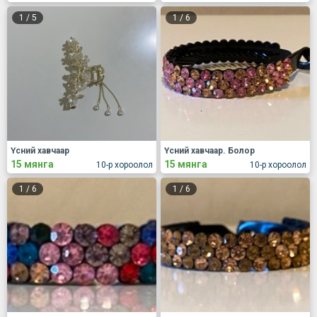
1
/
5
1
/
6
Үсний хавчаар
Үсний хавчаар. Болор
15 мянга
15 мянга
10-р хороолол
10-р хороолол
1
/
6
1
/
6