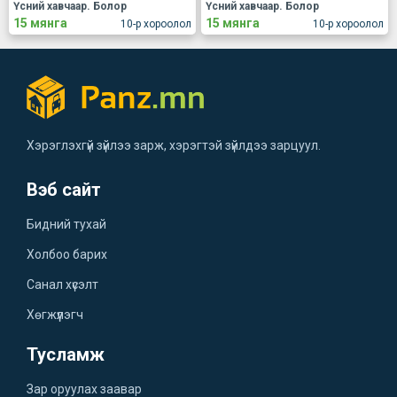
Үсний хавчаар. Болор
Үсний хавчаар. Болор
15 мянга
15 мянга
10-р хороолол
10-р хороолол
Хэрэглэхгүй зүйлээ зарж, хэрэгтэй зүйлдээ зарцуул.
Вэб сайт
Бидний тухай
Холбоо барих
Санал хүсэлт
Хөгжүүлэгч
Тусламж
Зар оруулах заавар