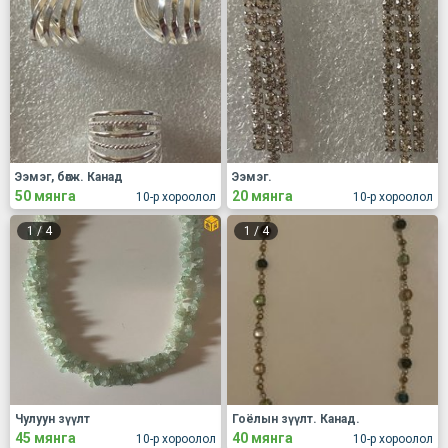
Ээмэг, бөгж. Канад
Ээмэг.
50 мянга
20 мянга
10-р хороолол
10-р хороолол
1
/
4
1
/
4
Чулуун зүүлт
Гоёлын зүүлт. Канад.
45 мянга
40 мянга
10-р хороолол
10-р хороолол