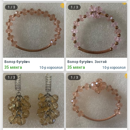
1
/
3
1
/
3
Болор бугуйвч
Болор бугуйвч. Зэстэй
35 мянга
35 мянга
10-р хороолол
10-р хороолол
1
/
3
1
/
3