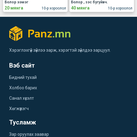
Болор ээмэг
Болор , зэс бугуйвч.
20 мянга
40 мянга
10-р хороолол
10-р хороолол
Хэрэглэхгүй зүйлээ зарж, хэрэгтэй зүйлдээ зарцуул.
Вэб сайт
Бидний тухай
Холбоо барих
Санал хүсэлт
Хөгжүүлэгч
Тусламж
Зар оруулах заавар