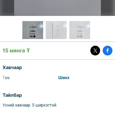
15 мянга ₮
Хавчаар
Төлөв:
Шинэ
Тайлбар
Үсний хавчаар. 5 ширхэгтэй.