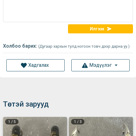
Илгээх
Холбоо барих:
(Дугаар хархын тулд ногоон товч дээр дарна уу.)
Хадгалах
Мэдүүлэг
Төстэй зарууд
1
/
5
1
/
3