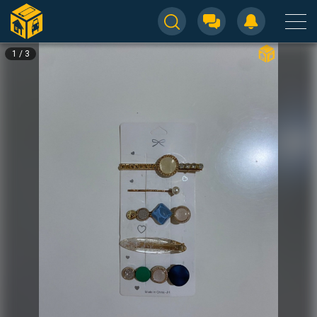
1
/
3