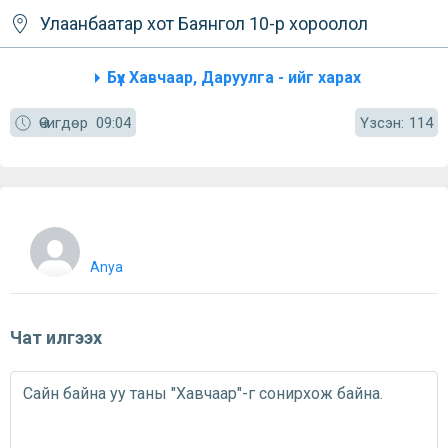
Улаанбаатар хот
Баянгол
10-р хороолол
Бүх Хавчаар, Даруулга - ийг харах
Үзсэн:
Өчигдөр
09:04
114
Anya
Чат илгээх