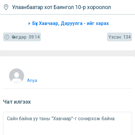
Улаанбаатар хот
Баянгол
10-р хороолол
Бүх Хавчаар, Даруулга - ийг харах
Үзсэн:
Өчигдөр
09:14
134
Anya
Чат илгээх