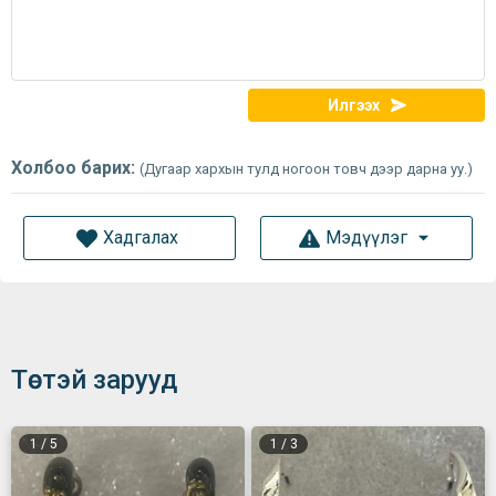
Илгээх
Холбоо барих:
(Дугаар хархын тулд ногоон товч дээр дарна уу.)
Хадгалах
Мэдүүлэг
Төстэй зарууд
1
/
5
1
/
3