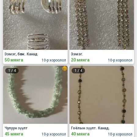
Ээмэг, бөгж. Канад
Ээмэг.
50 мянга
20 мянга
10-р хороолол
10-р хороолол
1
/
4
1
/
4
Чулуун зүүлт
Гоёлын зүүлт. Канад.
45 мянга
40 мянга
10-р хороолол
10-р хороолол