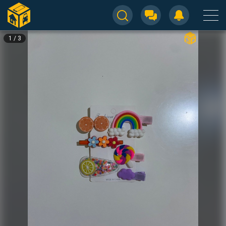
1
/
3