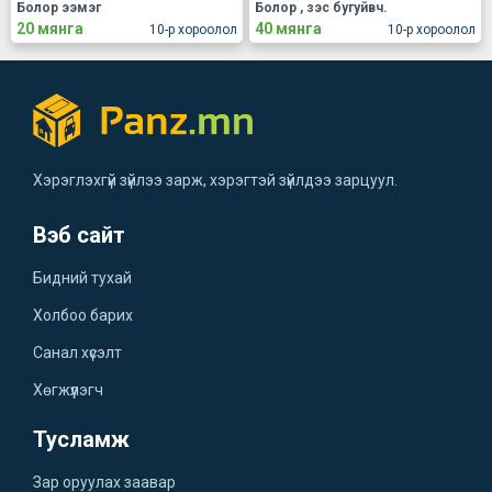
Болор ээмэг
Болор , зэс бугуйвч.
20 мянга
40 мянга
10-р хороолол
10-р хороолол
Хэрэглэхгүй зүйлээ зарж, хэрэгтэй зүйлдээ зарцуул.
Вэб сайт
Бидний тухай
Холбоо барих
Санал хүсэлт
Хөгжүүлэгч
Тусламж
Зар оруулах заавар