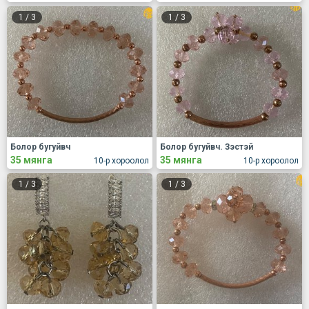
1
/
3
1
/
3
Болор бугуйвч
Болор бугуйвч. Зэстэй
35 мянга
35 мянга
10-р хороолол
10-р хороолол
1
/
3
1
/
3