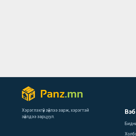
Хэрэглэхгүй зүйлээ зарж, хэрэгтэй
Вэб
зүйлдээ зарцуул.
Бидн
Холб