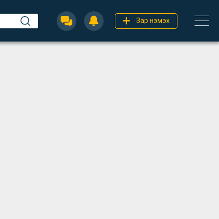
Зар нэмэх