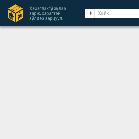
Хэрэглэхгүй зүйлээ
зарж, хэрэгтэй
зүйлдээ зарцуул.