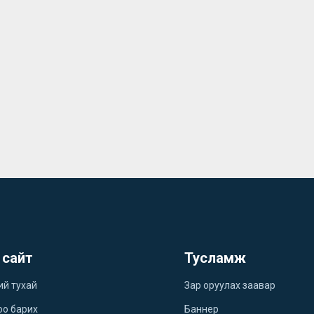
 сайт
Тусламж
ий тухай
Зар оруулах заавар
оо барих
Баннер