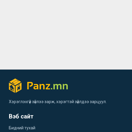
Хэрэглэхгүй зүйлээ зарж, хэрэгтэй зүйлдээ зарцуул.
Вэб сайт
Бидний тухай