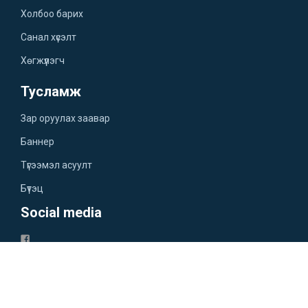
Холбоо барих
Санал хүсэлт
Хөгжүүлэгч
Тусламж
Зар оруулах заавар
Баннер
Түгээмэл асуулт
Бүтэц
Social media
Үйлчилгээний нөхцөл
Нууцлалын бодлого