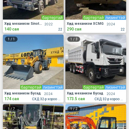
бартертай
бартертай
лизингтэй
Хүнд механизм Sinotruk
Хүнд механизм XCMG
2022
2024
140 сая
290 сая
22
22
1
/
1
1
/
3
бартертай
лизингтэй
бартертай
лизингтэй
Хүнд механизм Бусад
Хүнд механизм Бусад
2024
2024
174 сая
173.5 сая
СХД 32-р хороо 384-р гарам Эмээлт өгсөх зам дагуу
СХД 32-р хороо 384-р гарам Эмээлт өгсөх зам дагуу
1
/
7
1
/
2