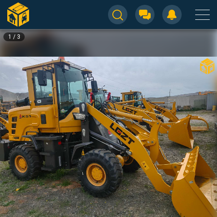
1
/
3