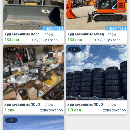
лизингтэй
лизингтэй
Хүнд механизм Bobcat
Хүнд механизм Бусад
2024
2024
134 сая
134 сая
СХД 32-р хороо 384-р гарам Эмээлт өгсөх зам дагуу
СХД 32-р хороо 384-р гарам Эмээлт өгсөх зам дагуу
1
/
2
1
/
1
Хүнд механизм SDLG
Хүнд механизм SDLG
2024
2024
1 сая
1.3 сая
22iin towchoo
22iin towchoo
1
/
1