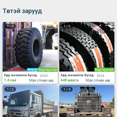
Төстэй зарууд
1
/
4
1
/
5
бартертай
бартертай
Хүнд механизм Бусад
Хүнд механизм Бусад
2024
2024
1.4 сая
640 мянга
https://maps.app.goo.gl/18YWeTpZDhW2wZQE9
https://maps.app.goo.gl/18YWeTpZDhW2wZQE9
1
/
2
1
/
4