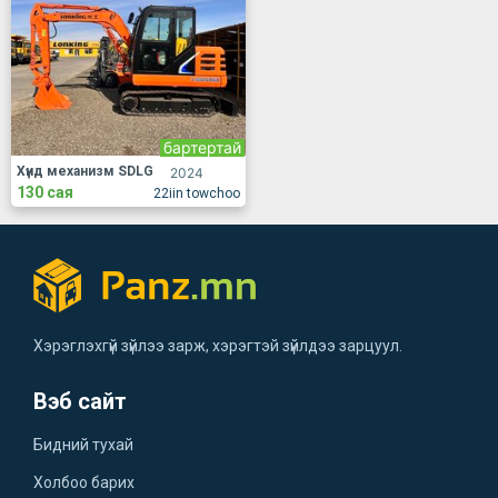
бартертай
Хүнд механизм SDLG
2024
130 сая
22iin towchoo
Хэрэглэхгүй зүйлээ зарж, хэрэгтэй зүйлдээ зарцуул.
Вэб сайт
Бидний тухай
Холбоо барих