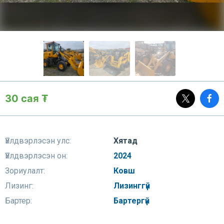
30 сая ₮
Үйлдвэрлэсэн улс:
Хятад
Үйлдвэрлэсэн он:
2024
Зориулалт:
Ковш
Лизинг:
Лизинггүй
Бартер:
Бартергүй