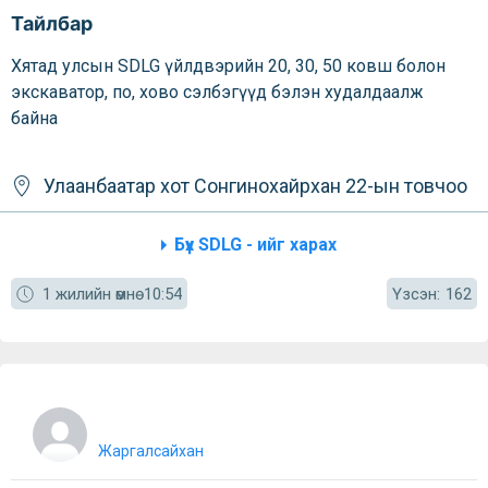
Тайлбар
Хятад улсын SDLG үйлдвэрийн 20, 30, 50 ковш болон
экскаватор, по, хово сэлбэгүүд бэлэн худалдаалж
байна
Улаанбаатар хот
Сонгинохайрхан
22-ын товчоо
Бүх SDLG - ийг харах
Үзсэн:
1 жилийн өмнө
10:54
162
Жаргалсайхан