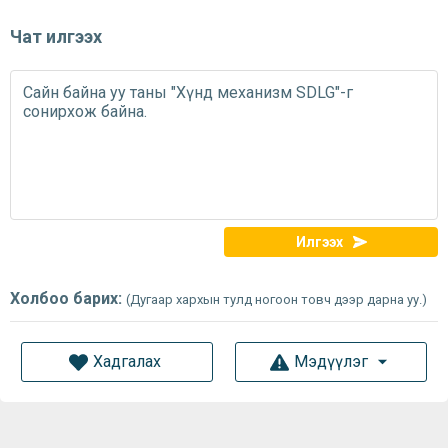
Чат илгээх
Илгээх
Холбоо барих:
(Дугаар хархын тулд ногоон товч дээр дарна уу.)
Хадгалах
Мэдүүлэг