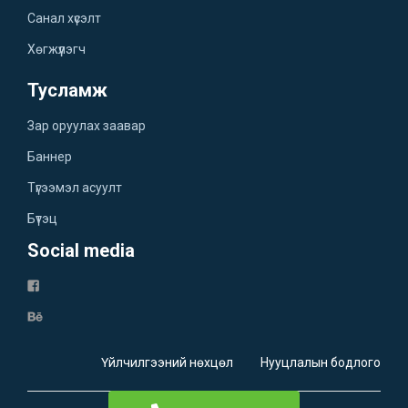
Санал хүсэлт
Хөгжүүлэгч
Тусламж
Зар оруулах заавар
Баннер
Түгээмэл асуулт
Бүтэц
Social media
Үйлчилгээний нөхцөл
Нууцлалын бодлого