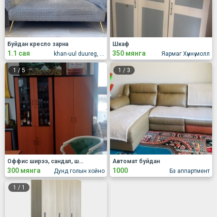
Буйдан кресло зарна
Шкаф
1.1 сая
350 мянга
khan-uul duureg, 15r khoroo, Buti town hothon, 108r bair, 1r orts, 5davhart, 38r toot
Яармаг Хүннү молл
1
/
5
1
/
3
Оффис ширээ, сандал, шкаф, тавилга зарна.
Автомат буйдан
300 мянга
1000
Дунд голын хойно
Бз аппартмент
1
/
1