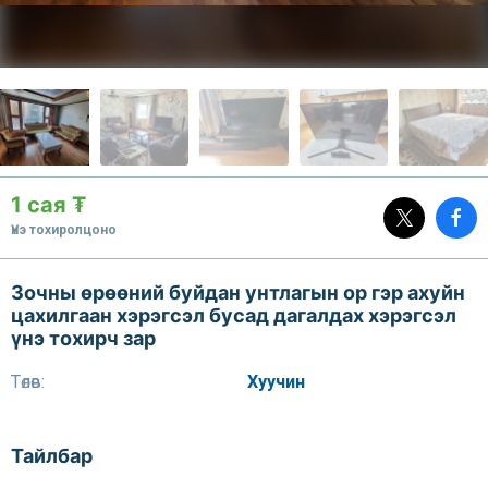
1 сая ₮
Үнэ тохиролцоно
Зочны өрөөний буйдан унтлагын ор гэр ахуйн
цахилгаан хэрэгсэл бусад дагалдах хэрэгсэл
үнэ тохирч зар
Төлөв:
Хуучин
Тайлбар