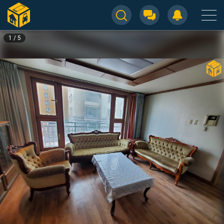
1
/
5