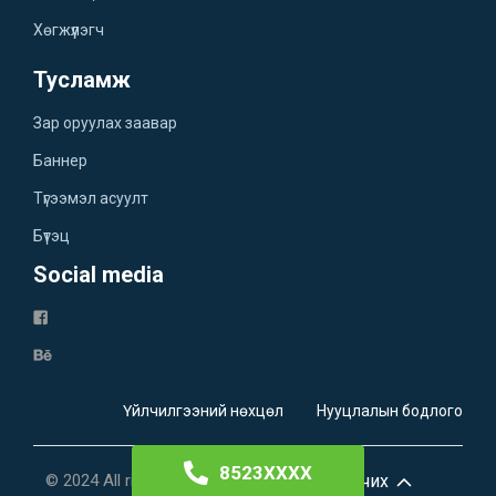
Хөгжүүлэгч
Тусламж
Зар оруулах заавар
Баннер
Түгээмэл асуулт
Бүтэц
Social media
Үйлчилгээний нөхцөл
Нууцлалын бодлого
8523XXXX
© 2024 All rights reserved.
Дээш очих