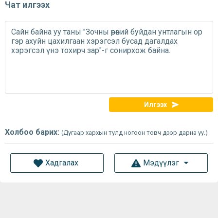
Чат илгээх
Илгээх
Холбоо барих:
(Дугаар хархын тулд ногоон товч дээр дарна уу.)
Хадгалах
Мэдүүлэг