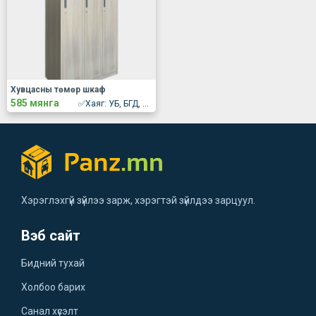
Хувцасны төмөр шкаф
585 мянга
✅Хаяг: УБ, БГД, 16-р хороо 4-р хэсэг, 28Б байр 2давхар үйлчилгээ /Баруун 4замаас Төв гандан өгсөх зам дагуу/ Ганган апартмэнтын 2давхарт
Хэрэглэхгүй зүйлээ зарж, хэрэгтэй зүйлдээ зарцуул.
Вэб сайт
Бидний тухай
Холбоо барих
Санал хүсэлт