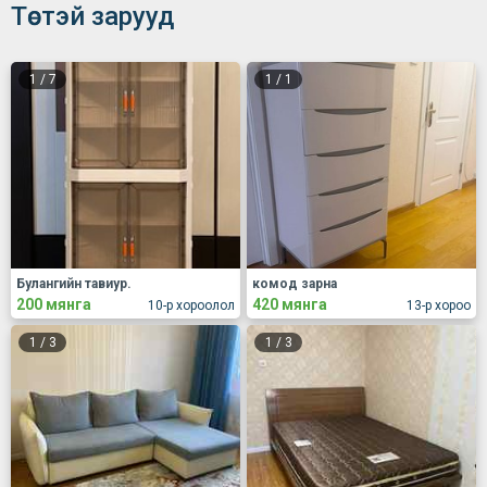
Төстэй зарууд
1
/
7
1
/
1
Булангийн тавиур.
комод зарна
200 мянга
420 мянга
10-р хороолол
13-р хороо
1
/
3
1
/
3