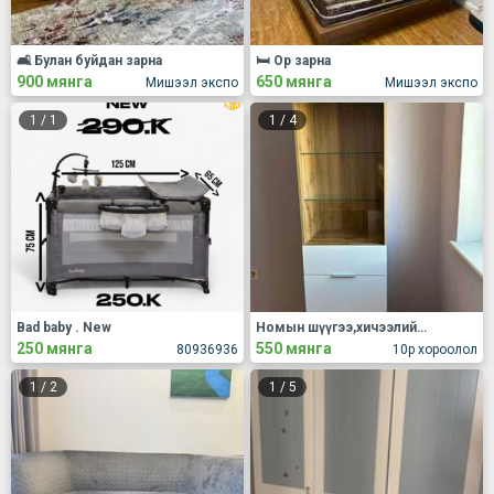
🛋 Булан буйдан зарна
🛏 Ор зарна
900 мянга
650 мянга
Мишээл экспо
Мишээл экспо
1
/
1
1
/
4
Bad baby . New
Номын шүүгээ,хичээлийн ширээ
250 мянга
550 мянга
80936936
10р хороолол
1
/
2
1
/
5