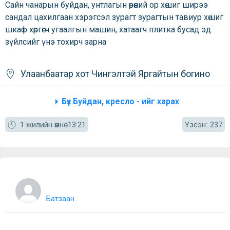
Сайн чанарын буйдан, унтлагын өрөөний ор хөшиг ширээ
сандал цахилгаан хэрэгсэл зурагт зурагтын тавиур хөшиг
шкаф хөргөгч угаалгын машин, хатаагч плитка бусад эд
зүйлсийг үнэ тохирч зарна
Улаанбаатар хот
Чингэлтэй
Яргайтын богино
Бүх Буйдан, кресло - ийг харах
Үзсэн:
1 жилийн өмнө
13:21
237
Батзаан