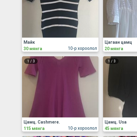
Майк
Цагаан цамц
10-р хороолол
30 мянга
20 мянга
1
/
3
1
/
3
Цамц. Cashmere.
Цамц. Usa
10-р хороолол
115 мянга
45 мянга