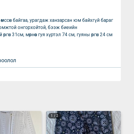
өмссөн байгаа, урагдаж ханзарсан юм байхгүй бараг
ромжтой онгорхойтой, бээж биеийн
ргөн 31см, мөрнөөс гуя хүртэл 74 см, гуяны өргөн 24 см
роолол
1
/
2