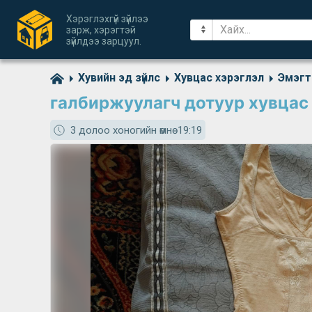
Хэрэглэхгүй зүйлээ
зарж, хэрэгтэй
зүйлдээ зарцуул.
Хувийн эд зүйлс
Хувцас хэрэглэл
Эмэгт
галбиржуулагч дотуур хувцас 
3 долоо хоногийн өмнө
19:19