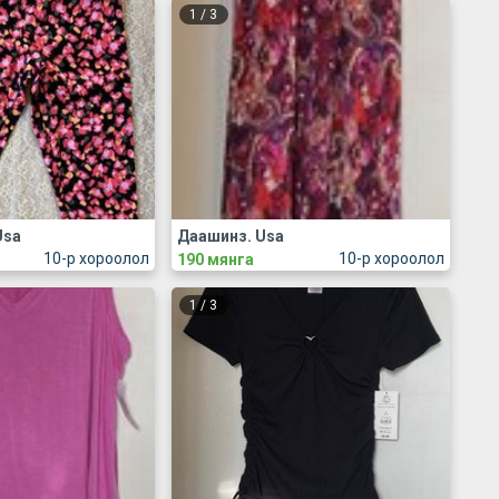
1
/
3
Usa
Даашинз. Usa
10-р хороолол
10-р хороолол
190 мянга
1
/
3