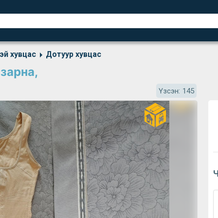
эй хувцас
Дотуур хувцас
зарна,
Үзсэн:
145
Ч