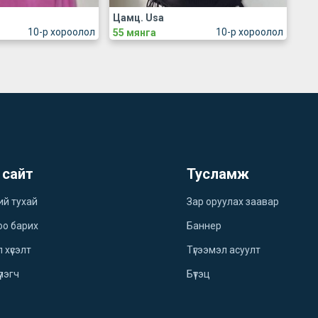
Цамц. Usa
10-р хороолол
10-р хороолол
55 мянга
 сайт
Тусламж
ий тухай
Зар оруулах заавар
оо барих
Баннер
 хүсэлт
Түгээмэл асуулт
үлэгч
Бүтэц