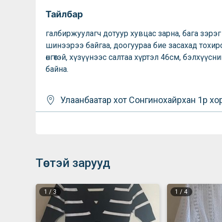
Тайлбар
галбиржуулагч дотуур хувцас зарна, бага зэрэг 
шинээрээ байгаа, доогуураа бие засахад тохи
өнгөтэй, хүзүүнээс салтаа хүртэл 46см, бэлхүүсний ө
байна.
Улаанбаатар хот
Сонгинохайрхан
1р хо
Төстэй зарууд
1
/
3
1
/
4