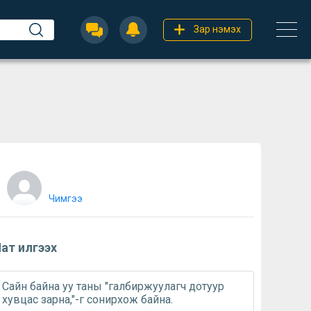
Зар нэмэх
Чимгээ
ат илгээх