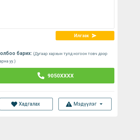
Илгээх
олбоо барих:
(Дугаар хархын тулд ногоон товч дээр
арна уу.)
9050XXXX
Хадгалах
Мэдүүлэг