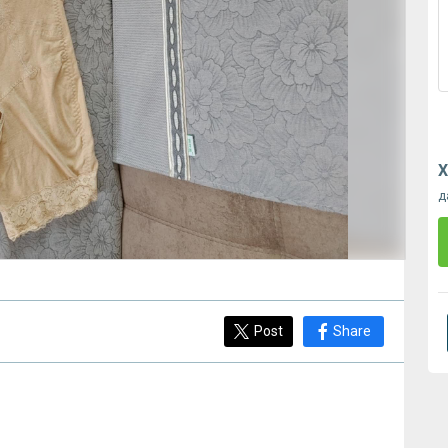
Х
д
Post
Share