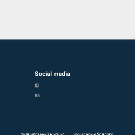
Social media
Үйлчилгээний нөхцөл
Нууцлалын бодлого