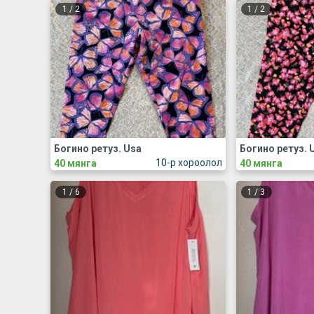
1
/
2
1
/
2
Богино ретуз. Usa
Богино ретуз. 
10-р хороолол
40 мянга
40 мянга
1
/
6
1
/
3