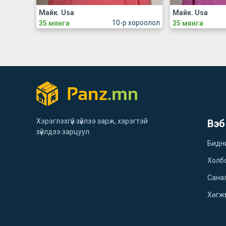
Майк. Usa
Майк. Usa
10-р хороолол
35 мянга
35 мянга
Хэрэглэхгүй зүйлээ зарж, хэрэгтэй
Вэб
зүйлдээ зарцуул.
Бидн
Холб
Санал
Хөгжү