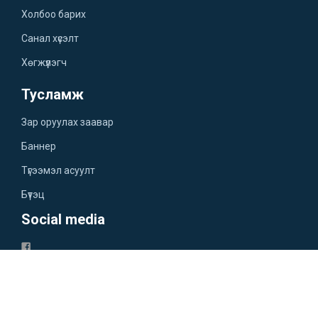
Холбоо барих
Санал хүсэлт
Хөгжүүлэгч
Тусламж
Зар оруулах заавар
Баннер
Түгээмэл асуулт
Бүтэц
Social media
Үйлчилгээний нөхцөл
Нууцлалын бодлого