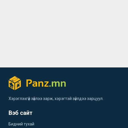
Хэрэглэхгүй зүйлээ зарж, хэрэгтэй зүйлдээ зарцуул.
Вэб сайт
Бидний тухай