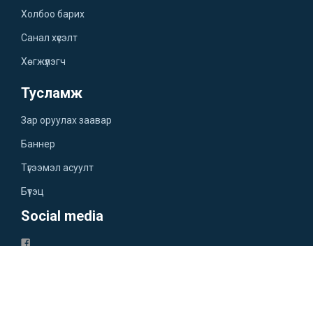
Холбоо барих
Санал хүсэлт
Хөгжүүлэгч
Тусламж
Зар оруулах заавар
Баннер
Түгээмэл асуулт
Бүтэц
Social media
Үйлчилгээний нөхцөл
Нууцлалын бодлого