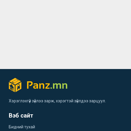
Хэрэглэхгүй зүйлээ зарж, хэрэгтэй зүйлдээ зарцуул.
Вэб сайт
Бидний тухай