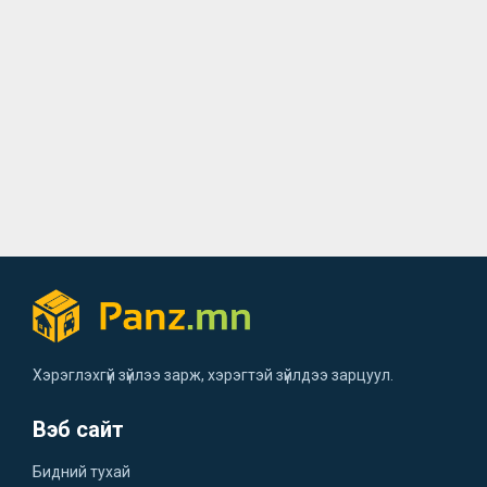
Хэрэглэхгүй зүйлээ зарж, хэрэгтэй зүйлдээ зарцуул.
Вэб сайт
Бидний тухай