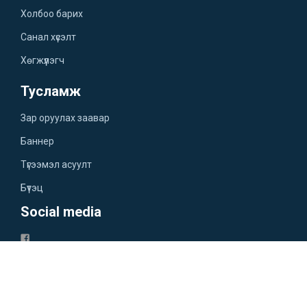
Холбоо барих
Санал хүсэлт
Хөгжүүлэгч
Тусламж
Зар оруулах заавар
Баннер
Түгээмэл асуулт
Бүтэц
Social media
Үйлчилгээний нөхцөл
Нууцлалын бодлого