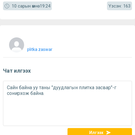
Үзсэн:
10 сарын өмнө
19:24
163
plitka zaswar
Чат илгээх
Илгээх