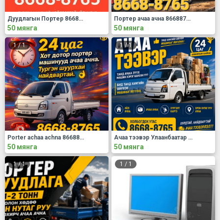
Дуудлагын Портер 86688765
Портер ачаа ачна 86688765
50 мянга
50 мянга
1
/
1
1
/
1
Porter achaa achna 86688765
Ачаа тээвэр Улаанбаатар 86688765
50 мянга
50 мянга
1
/
1
1
/
1