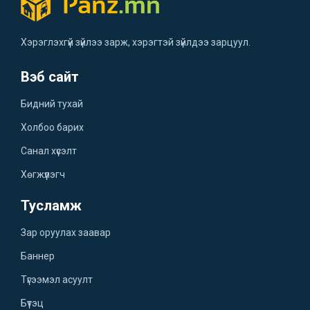
Хэрэглэхгүй зүйлээ зарж, хэрэгтэй зүйлдээ зарцуул.
Вэб сайт
Бидний тухай
Холбоо барих
Санал хүсэлт
Хөгжүүлэгч
Тусламж
Зар оруулах заавар
Баннер
Түгээмэл асуулт
Бүтэц