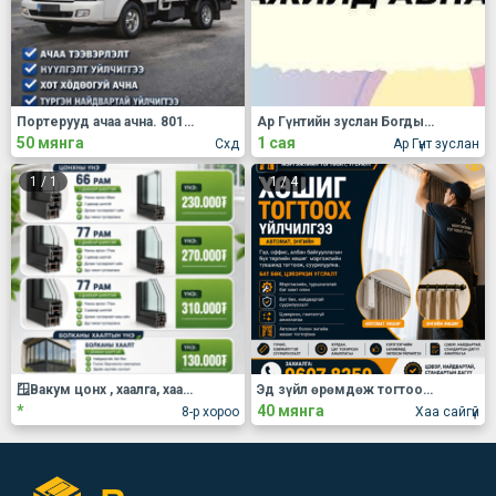
Портерууд ачаа ачна. 80137876
Ар Гүнтийн зуслан Богдын аманд гэртэй буух сахиул авна.
50 мянга
1 сая
Схд
Ар Гүнт зуслан
1
/
1
1
/
4
🪟Вакум цонх , хаалга, хаалт
Эд зүйл өрөмдөж тогтооно Хөшиг, гэрэл тогтоох үйлчилгээ
*
40 мянга
8-р хороо
Хаа сайгүй