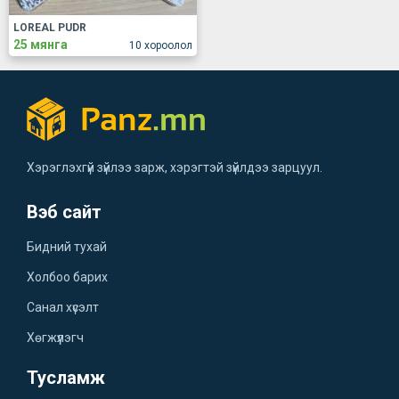
LOREAL PUDR
25 мянга
10 хороолол
Хэрэглэхгүй зүйлээ зарж, хэрэгтэй зүйлдээ зарцуул.
Вэб сайт
Бидний тухай
Холбоо барих
Санал хүсэлт
Хөгжүүлэгч
Тусламж