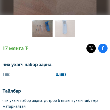
17 мянга ₮
чих ухагч набор зарна.
Төлөв:
Шинэ
Тайлбар
чих ухагч набор зарна. дотроо 6 янзын ухагчтай, төмөр
материалтай