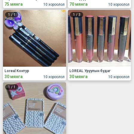
75 мянга
70 мянга
10 хороолол
10 хороолол
1
/
1
1
/
3
Loreal Контур
LOREAL Уруулын будаг
30 мянга
30 мянга
10 хороолол
10 хороолол
1
/
1