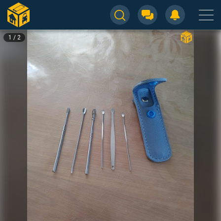
1
/
2