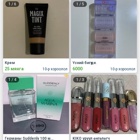
1
/
6
1
/
5
Крем
Үсний бигүди.
25 мянга
6000
10-р хороолол
10-р хороолол
1
/
4
1
/
3
Германы Suddenly 100 мл эмэгтэй Parfum үнэртэй ус
KIKO уруул өнгөлөгч