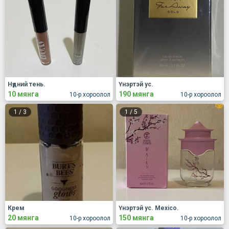
Нүдний тень.
Үнэртэй ус.
10 мянга
190 мянга
10-р хороолол
10-р хороолол
1
/
3
1
/
5
Крем
Үнэртэй ус. Mexico.
20 мянга
150 мянга
10-р хороолол
10-р хороолол