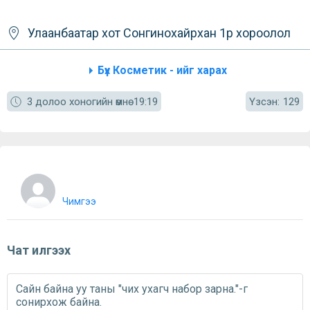
Улаанбаатар хот
Сонгинохайрхан
1р хороолол
Бүх Косметик - ийг харах
Үзсэн:
3 долоо хоногийн өмнө
19:19
129
Чимгээ
Чат илгээх