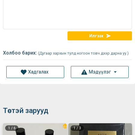
Илгээх
Холбоо барих:
(Дугаар хархын тулд ногоон товч дээр дарна уу.)
Хадгалах
Мэдүүлэг
Төстэй зарууд
1
/
6
1
/
3