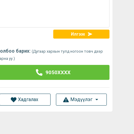
Илгээх
олбоо барих:
(Дугаар хархын тулд ногоон товч дээр
арна уу.)
9050XXXX
Хадгалах
Мэдүүлэг