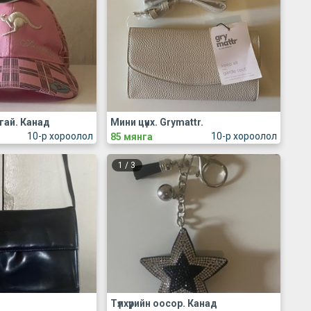
гай. Канад
Мини цүнх. Grymattr.
10-р хороолол
10-р хороолол
85 мянга
1
/
3
Түлхүүрийн оосор. Канад