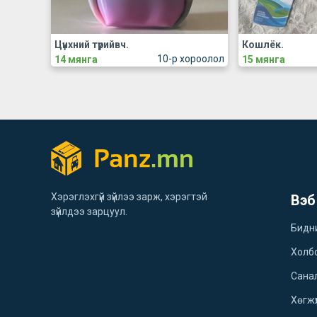
Цүнхний түрийвч.
Кошлёк.
10-р хороолол
14 мянга
15 мянга
Хэрэглэхгүй зүйлээ зарж, хэрэгтэй
Вэб
зүйлдээ зарцуул.
Бидн
Холб
Санал
Хөгжү