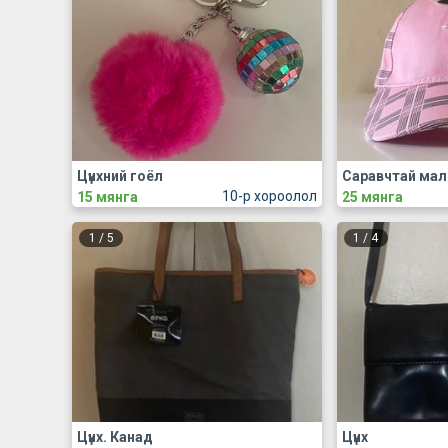
Цүнхний гоёл
Саравчтай мал
10-р хороолол
15 мянга
25 мянга
1
/
5
1
/
4
Цүнх. Канад
Цүнх