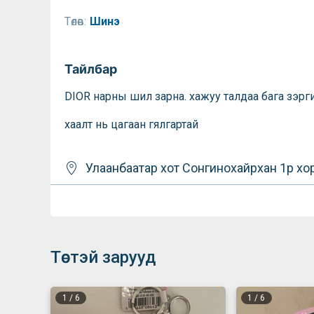
Төлөв:
Шинэ
Тайлбар
DIOR нарны шил зарна. хажуу талдаа бага зэрги
хаалт нь цагаан гялгартай
Улаанбаатар хот
Сонгинохайрхан
1р хо
Төстэй зарууд
1
/
6
1
/
6