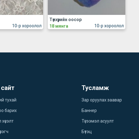
Түлхүүрийн оосор
10-р хороолол
10-р хороолол
18 мянга
 сайт
Тусламж
ий тухай
Зар оруулах заавар
оо барих
Баннер
 хүсэлт
Түгээмэл асуулт
үлэгч
Бүтэц