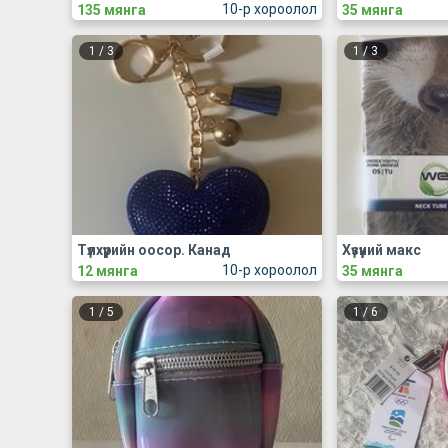
10-р хороолол
135 мянга
35 мянга
1
/
3
1
/
3
Түлхүүрийн оосор. Канад
Хүзүүний макс
10-р хороолол
12 мянга
35 мянга
1
/
5
1
/
6