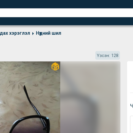
дах хэрэглэл
Нүдний шил
Үзсэн:
128
Ч