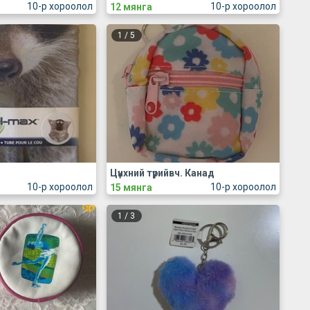
10-р хороолол
10-р хороолол
12 мянга
1
/
5
Цүнхний түрийвч. Канад
10-р хороолол
10-р хороолол
15 мянга
1
/
3