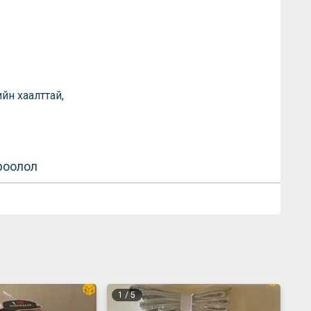
йн хаалттай,
роолол
1
/
5