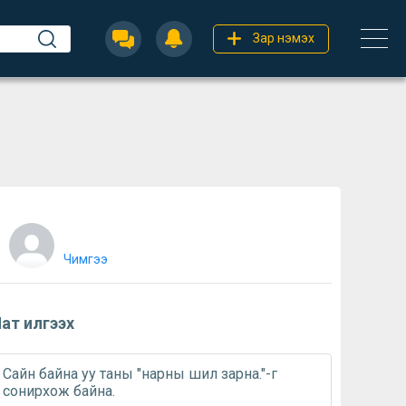
Зар нэмэх
Чимгээ
ат илгээх