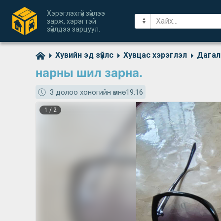
Хэрэглэхгүй зүйлээ
зарж, хэрэгтэй
зүйлдээ зарцуул.
Хувийн эд зүйлс
Хувцас хэрэглэл
Дагал
нарны шил зарна.
3 долоо хоногийн өмнө
19:16
1
/
2