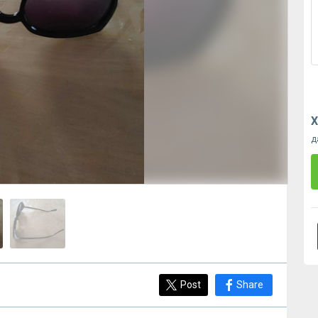
Х
д
Post
Share