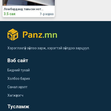
Ломбарданд тавьсан нотебүүк зарна
3.5 сая
7- р хороо
Хэрэглэхгүй зүйлээ зарж, хэрэгтэй зүйлдээ зарцуул.
Вэб сайт
Бидний тухай
Холбоо барих
Санал хүсэлт
Хөгжүүлэгч
Тусламж