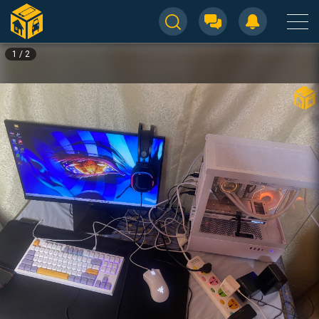
1
/
2