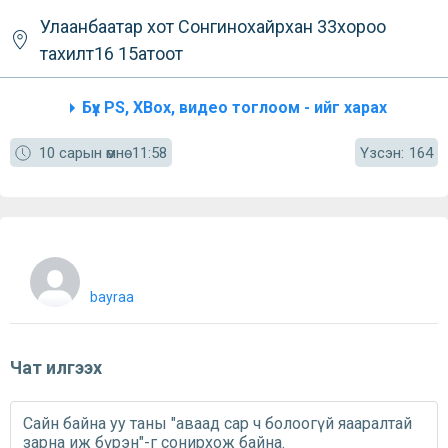
Улаанбаатар хот
Сонгинохайрхан
33хороо
тахилт16 15атоот
Бүх PS, XBox, видео тоглоом - ийг харах
Үзсэн:
10 сарын өмнө
11:58
164
bayraa
Чат илгээх