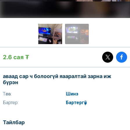
2.6 сая ₮
аваад сар ч болоогүй яааралтай зарна иж
бүрэн
Төлөв:
Шинэ
Бартер:
Бартергүй
Тайлбар