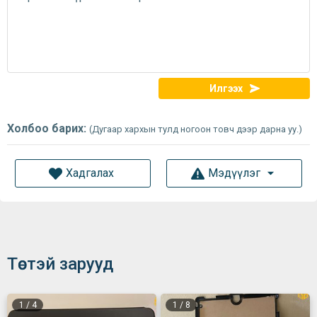
Илгээх
Холбоо барих:
(Дугаар хархын тулд ногоон товч дээр дарна уу.)
Хадгалах
Мэдүүлэг
Төстэй зарууд
1
/
4
1
/
8