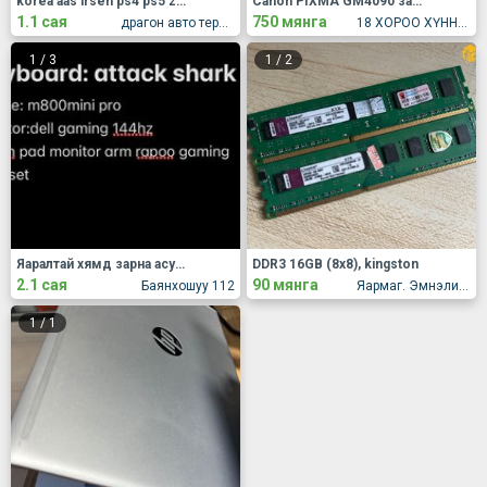
korea aas irsen ps4 ps5 zarna
Canon PIXMA GM4090 зарна Утас 85058606
1.1 сая
750 мянга
драгон авто терминал
18 ХОРОО ХҮННҮ 2222 208-202 ТООТ
1
/
3
1
/
2
Яаралтай хямд зарна асуудал байхгүй
DDR3 16GB (8x8), kingston
2.1 сая
90 мянга
Баянхошуу 112
Яармаг. Эмнэлийн буудал
1
/
1