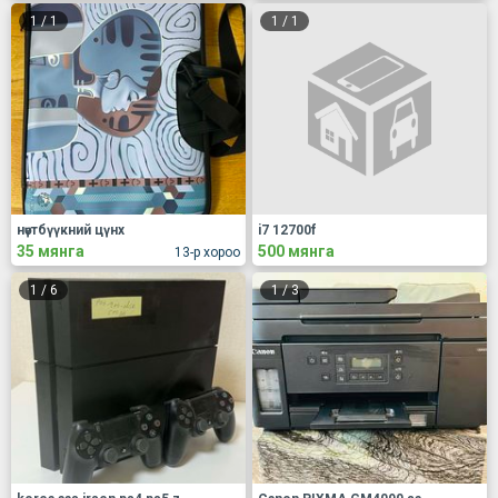
1
/
1
1
/
1
нөүтбүүкний цүнх
i7 12700f
35 мянга
500 мянга
13-р хороо
1
/
6
1
/
3