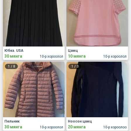
Юбка. USA
Цамц
30 мянга
10 мянга
10-р хороолол
10-р хороолол
1
/
8
1
/
3
Пельник
Ноосон цамц
30 мянга
20 мянга
10-р хороолол
10-р хороолоо