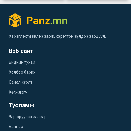
Хэрэглэхгүй зүйлээ зарж, хэрэгтэй зүйлдээ зарцуул.
Вэб сайт
Бидний тухай
Холбоо барих
Санал хүсэлт
Хөгжүүлэгч
Тусламж
Зар оруулах заавар
Баннер