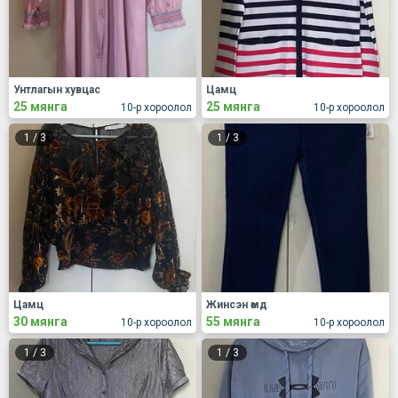
Унтлагын хувцас
Цамц
25 мянга
25 мянга
10-р хороолол
10-р хороолол
1
/
3
1
/
3
Цамц
Жинсэн өмд
30 мянга
55 мянга
10-р хороолол
10-р хороолол
1
/
3
1
/
3