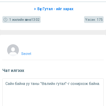
Бүх Гутал - ийг харах
Үзсэн:
1 жилийн өмнө
13:02
175
Secret
Чат илгээх