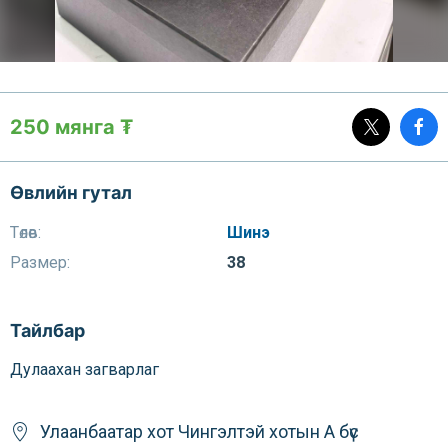
250 мянга ₮
Өвлийн гутал
Төлөв:
Шинэ
Размер:
38
Тайлбар
Дулаахан загварлаг
Улаанбаатар хот
Чингэлтэй
хотын А бүс