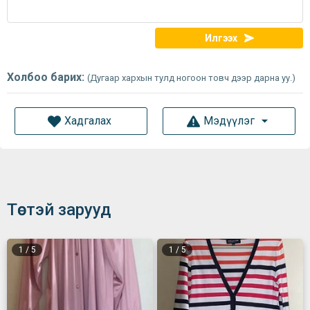
Илгээх
Холбоо барих:
(Дугаар хархын тулд ногоон товч дээр дарна уу.)
Хадгалах
Мэдүүлэг
Төстэй зарууд
1
/
5
1
/
5