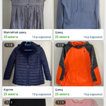
Малгайтай цамц
Цамц
20 мянга
25 мянга
10-р хороолол
10-р хороолол
1
/
8
1
/
3
Куртик
Цамц
25 мянга
25 мянга
10-р хороолол
10-р хороолол
1
/
3
1
/
3