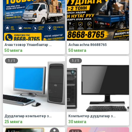
Ачаа тээвэр Улаанбаатар 86688765
Achaa achna 86688765
50 мянга
50 мянга
1
/
1
1
/
1
Дуудлагаар компьютер засвар
Компьютер дуудлагаар засна.
25 мянга
30 мянга