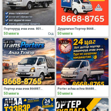
Портерууд ачаа ачна. 80137876
Дуудлагын Портер 86688765
50 мянга
50 мянга
Схд
1
/
1
1
/
1
Портер ачаа ачна 86688765
Porter achaa achna 86688765
50 мянга
50 мянга
1
/
1
1
/
1