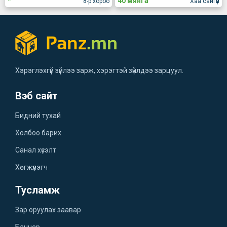
*
40 мянга
8-р хороо
Хаа сайгүй
Хэрэглэхгүй зүйлээ зарж, хэрэгтэй зүйлдээ зарцуул.
Вэб сайт
Бидний тухай
Холбоо барих
Санал хүсэлт
Хөгжүүлэгч
Тусламж
Зар оруулах заавар