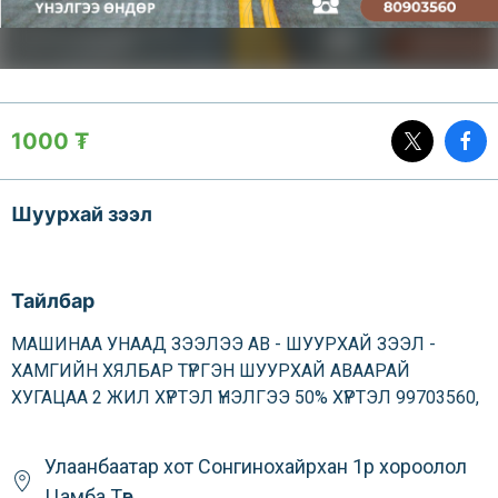
1000 ₮
Шуурхай зээл
Тайлбар
МАШИНАА УНААД ЗЭЭЛЭЭ АВ - ШУУРХАЙ ЗЭЭЛ -
ХАМГИЙН ХЯЛБАР ТҮРГЭН ШУУРХАЙ АВААРАЙ
ХУГАЦАА 2 ЖИЛ ХҮРТЭЛ ҮНЭЛГЭЭ 50% ХҮРТЭЛ 99703560,
Улаанбаатар хот
Сонгинохайрхан
1р хороолол
Цамба Төв