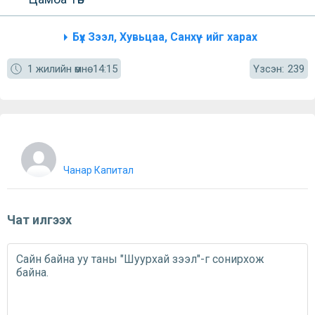
Бүх Зээл, Хувьцаа, Санхүү - ийг харах
Үзсэн:
1 жилийн өмнө
14:15
239
Чанар Капитал
Чат илгээх