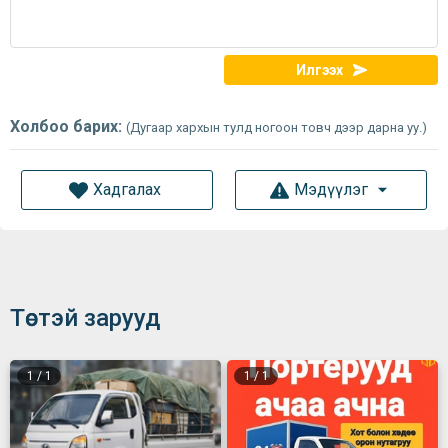
Илгээх
Холбоо барих:
(Дугаар хархын тулд ногоон товч дээр дарна уу.)
Хадгалах
Мэдүүлэг
Төстэй зарууд
1
/
1
1
/
1