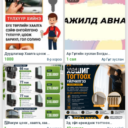
1
/
1
1
/
1
Дуудлагаар Хаалга цоож онгойлгоно.Гол бариул солино. Машины хаалга онгойлгоно.Түлхүүр таниулна.
Ар Гүнтийн зуслан Богдын аманд гэртэй буух сахиул авна.
1888
1 сая
8-р хороо
Ар Гүнт зуслан
1
/
1
1
/
4
🪟Вакум цонх , хаалга, хаалт
Эд зүйл өрөмдөж тогтооно Хөшиг, гэрэл тогтоох үйлчилгээ