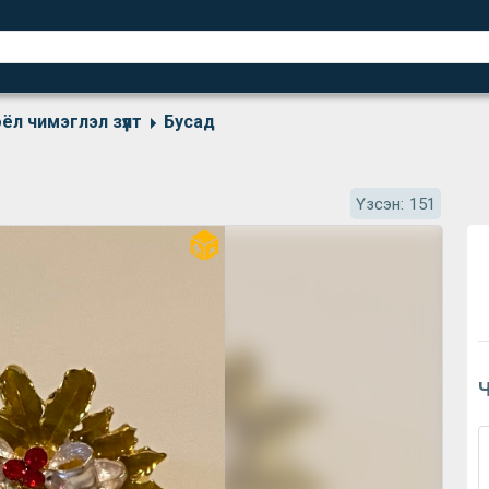
ёл чимэглэл зүүлт
Бусад
Үзсэн:
151
Ч