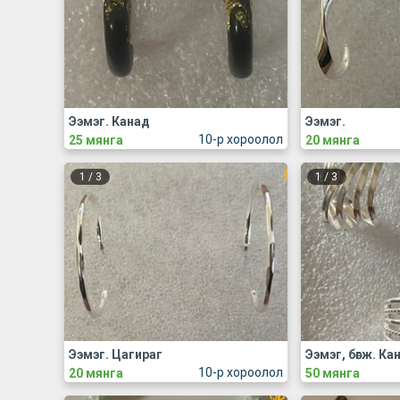
Ээмэг. Канад
Ээмэг.
10-р хороолол
25 мянга
20 мянга
1
/
3
1
/
3
Ээмэг. Цагираг
Ээмэг, бөгж. Ка
10-р хороолол
20 мянга
50 мянга