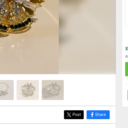
Х
д
Post
Share