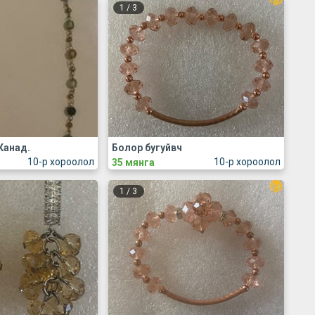
1
/
3
Канад.
Болор бугуйвч
10-р хороолол
10-р хороолол
35 мянга
1
/
3