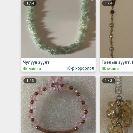
1
/
4
1
/
4
Чулуун зүүлт
Гоёлын зүүлт. 
10-р хороолол
45 мянга
40 мянга
1
/
3
1
/
3