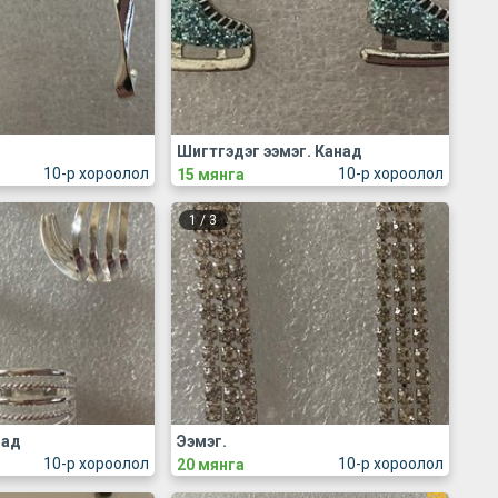
Шигтгэдэг ээмэг. Канад
10-р хороолол
10-р хороолол
15 мянга
1
/
3
над
Ээмэг.
10-р хороолол
10-р хороолол
20 мянга