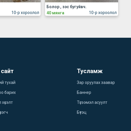
Болор , зэс бугуйвч.
10-р хороолол
10-р хороолол
40 мянга
 сайт
Тусламж
ий тухай
Зар оруулах заавар
оо барих
Баннер
 хүсэлт
Түгээмэл асуулт
үлэгч
Бүтэц