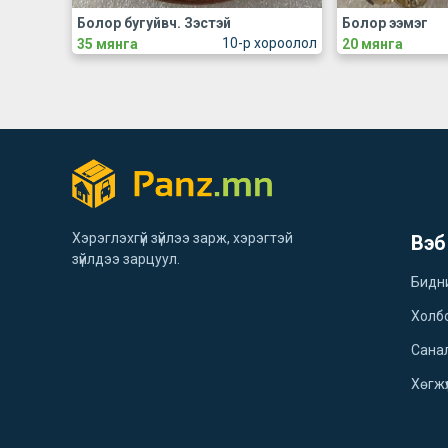
Болор бугуйвч. Зэстэй
Болор ээмэг
10-р хороолол
35 мянга
20 мянга
Хэрэглэхгүй зүйлээ зарж, хэрэгтэй
Вэб
зүйлдээ зарцуул.
Бидн
Холб
Санал
Хөгжү