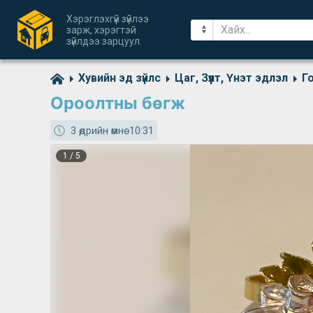
Хэрэглэхгүй зүйлээ
зарж, хэрэгтэй
зүйлдээ зарцуул.
Хувийн эд зүйлс
Цаг, Зүүлт, Үнэт эдлэл
Го
Ороолтны бөгж
3 өдрийн өмнө
10:31
1
/
5