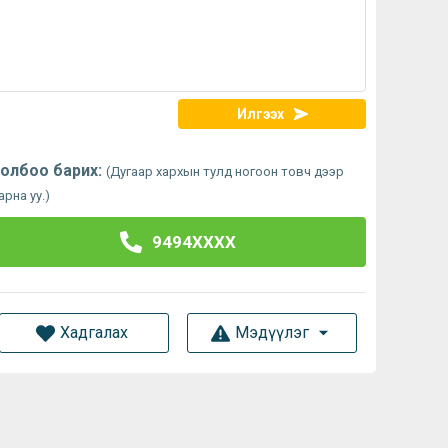
Илгээх
олбоо барих:
(Дугаар хархын тулд ногоон товч дээр
арна уу.)
9494XXXX
Хадгалах
Мэдүүлэг