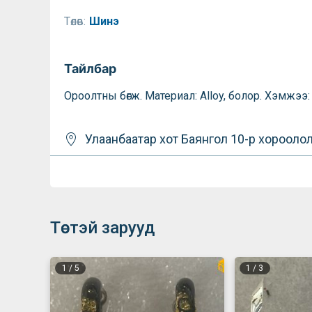
Төлөв:
Шинэ
Тайлбар
Ороолтны бөгж. Материал: Alloy, болор. Хэмжээ:
Улаанбаатар хот
Баянгол
10-р хорооло
Төстэй зарууд
1
/
5
1
/
3