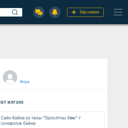
Зар нэмэх
Anya
ат илгээх