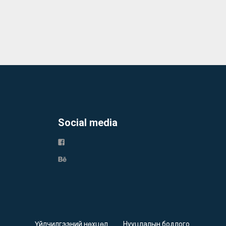
Social media
Үйлчилгээний нөхцөл
Нууцлалын бодлого