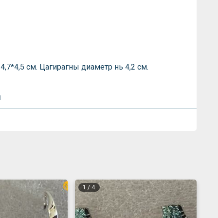
 4,7*4,5 см. Цагирагны диаметр нь 4,2 см.
л
1
/
4