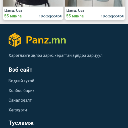
Цамц. Usa
Цамц. Usa
55 мянга
55 мянга
10-р хороолол
10-р хороолол
Хэрэглэхгүй зүйлээ зарж, хэрэгтэй зүйлдээ зарцуул.
Вэб сайт
Бидний тухай
Холбоо барих
Санал хүсэлт
Хөгжүүлэгч
Тусламж