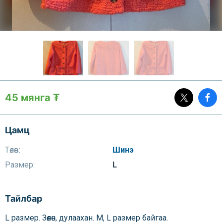
45 мянга ₮
Цамц
Төлөв:
Шинэ
Размер:
L
Тайлбар
L размер. Зөөлөн, дулаахан. М, L размер байгаа.