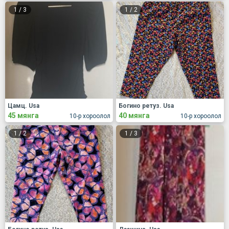
1
/
3
1
/
2
Цамц. Usa
Богино ретуз. Usa
45 мянга
40 мянга
10-р хороолол
10-р хороолол
1
/
2
1
/
3