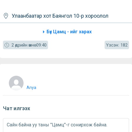
Улаанбаатар хот
Баянгол
10-р хороолол
Бүх Цамц - ийг харах
Үзсэн:
2 өдрийн өмнө
09:40
182
Anya
Чат илгээх