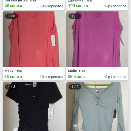
Богино ретуз. Usa
Даашинз. Usa
40 мянга
190 мянга
10-р хороолол
10-р хороолол
1
/
6
1
/
3
Майк. Usa
Майк. Usa
35 мянга
35 мянга
10-р хороолол
10-р хороолол
1
/
3
1
/
2