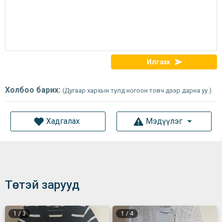
Илгээх
Холбоо барих:
(Дугаар хархын тулд ногоон товч дээр дарна уу.)
Хадгалах
Мэдүүлэг
Төстэй зарууд
1
/
3
1
/
4