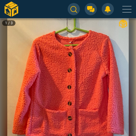
1
/
3