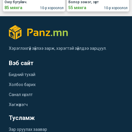
Оюу бугуйвч.
Болор ээмэг, зүүлт
85 мянга
55 мянга
10-р хороолол
10-р хороолол
Хэрэглэхгүй зүйлээ зарж, хэрэгтэй зүйлдээ зарцуул.
Вэб сайт
Бидний тухай
Холбоо барих
Санал хүсэлт
Хөгжүүлэгч
Тусламж
Зар оруулах заавар