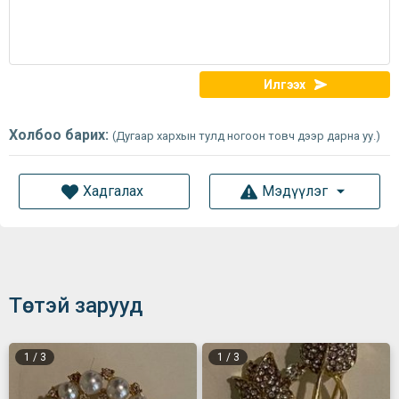
Илгээх
Холбоо барих:
(Дугаар хархын тулд ногоон товч дээр дарна уу.)
Хадгалах
Мэдүүлэг
Төстэй зарууд
1
/
3
1
/
3