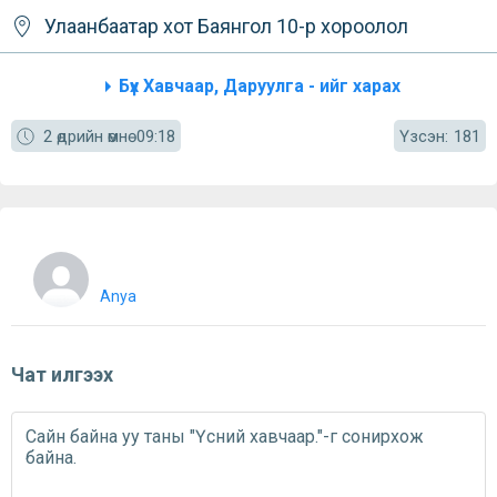
Улаанбаатар хот
Баянгол
10-р хороолол
Бүх Хавчаар, Даруулга - ийг харах
Үзсэн:
2 өдрийн өмнө
09:18
181
Anya
Чат илгээх