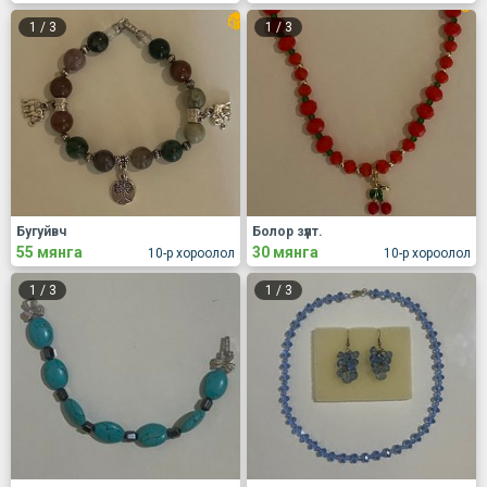
1
/
3
1
/
3
Бугуйвч
Болор зүүлт.
55 мянга
30 мянга
10-р хороолол
10-р хороолол
1
/
3
1
/
3