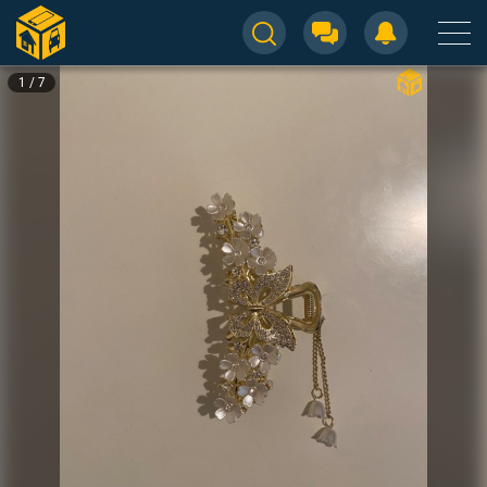
1
/
7