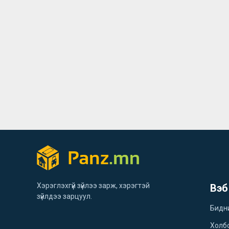
Хэрэглэхгүй зүйлээ зарж, хэрэгтэй
Вэб
зүйлдээ зарцуул.
Бидн
Холб