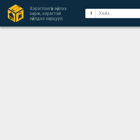
Хэрэглэхгүй зүйлээ
зарж, хэрэгтэй
зүйлдээ зарцуул.