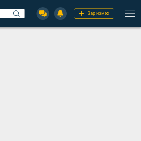
Зар нэмэх