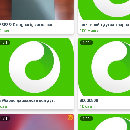
888888*0 dugaarig zarna barter sonirhno
юнителийн дугаар зарна
9 сая
100 мянга
1
/
1
1
/
1
8899abac дараалсан өссөн дугаар зарна
80000800
 сая
10 сая
1
/
1
1
/
1