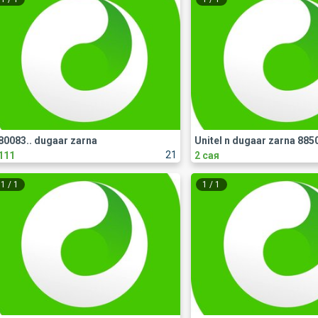
80083.. dugaar zarna
21
111
2 сая
1
/
1
1
/
1