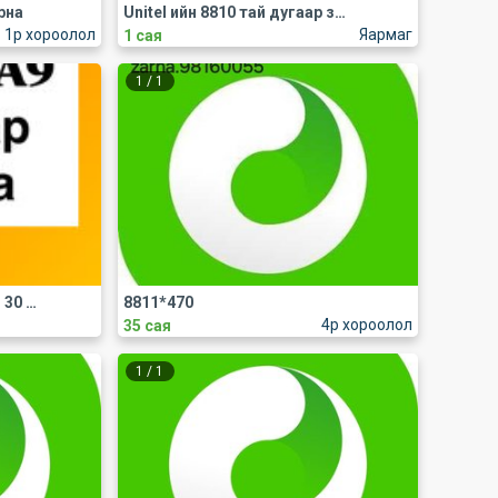
рна
Unitel ийн 8810 тай дугаар зарна.
1р хороолол
Яармаг
1 сая
1
/
1
📍881179A9 dugaar zarna. 30 say-s mash sain yrina .📞Holbogdoh dugaar:88991213
8811*470
4р хороолол
35 сая
1
/
1