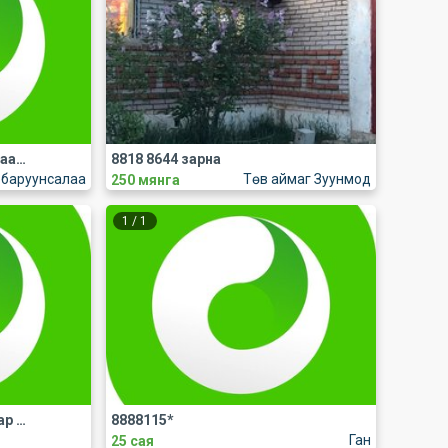
8804 тэй дараа төлбөрт дугаар зарна
8818 8644 зарна
баруунсалаа
Төв аймаг Зуунмод
250 мянга
1
/
1
Маш гоё азын мөнгөн дугаар зарна
8888115*
Ган
25 сая