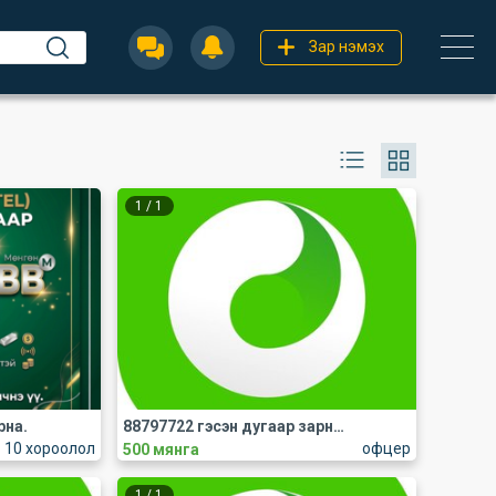
Зар нэмэх
1
/
1
рна.
88797722 гэсэн дугаар зарна 500k
10 хороолол
офцер
500 мянга
1
/
1