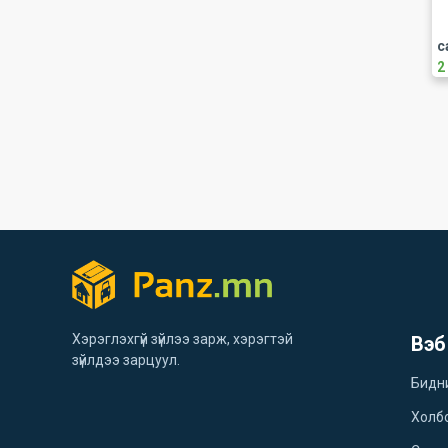
с
2
Хэрэглэхгүй зүйлээ зарж, хэрэгтэй
Вэб
зүйлдээ зарцуул.
Бидн
Холб