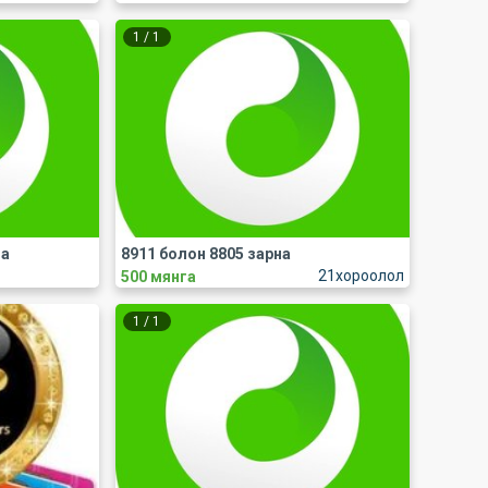
1
/
1
на
8911 болон 8805 зарна
21хороолол
500 мянга
1
/
1