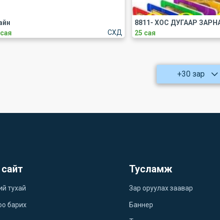
айн
СХД
 сая
25 сая
+30 зар
 сайт
Тусламж
ий тухай
Зар оруулах заавар
оо барих
Баннер