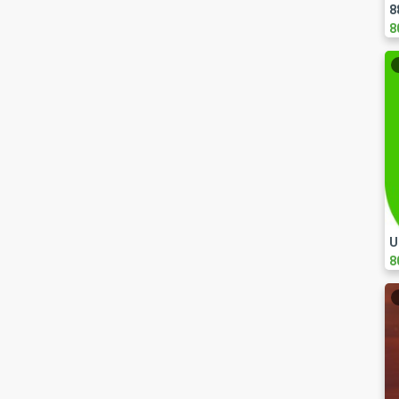
8
8
U
8