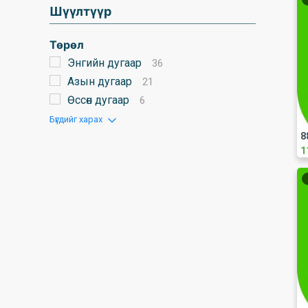
Шүүлтүүр
Төрөл
Энгийн дугаар
36
Азын дугаар
21
Өссөн дугаар
6
Бүгдийг харах
8
1