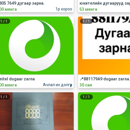
805 7649 дугаар зарна.
юнителийн дугаарууд за
1р хороо
00 мянга
53 мянга
1
/
1
1
/
1
nitel dugaar zarna
Ачлал их дэлгүүр
00 мянга
30 сая
1
/
1
1
/
1