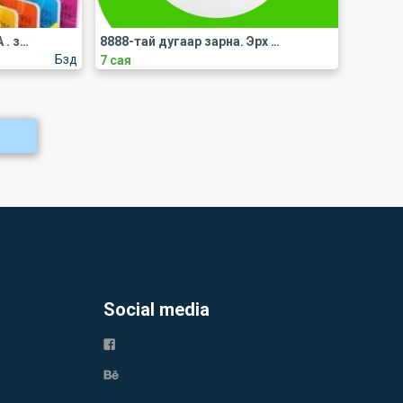
8811- ХОС ДУГААР ЗАРНА . зээлд хамруулж авч болно
8888-тай дугаар зарна. Эрх шилжинэ
Бзд
7 сая
Social media