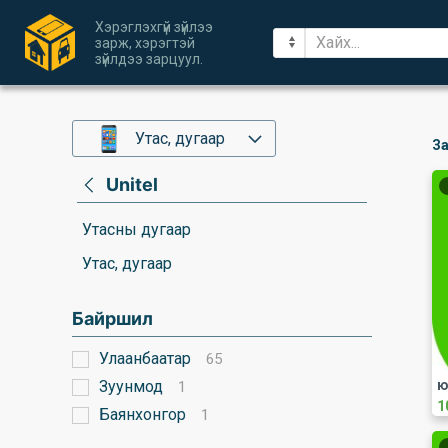
Хэрэглэхгүй зүйлээ
зарж, хэрэгтэй
зүйлдээ зарцуул.
Утас, дугаар
За
Unitel
Утасны дугаар
Утас, дугаар
Байршил
Улаанбаатар
65
Зуунмод
ю
1
1
Баянхонгор
1