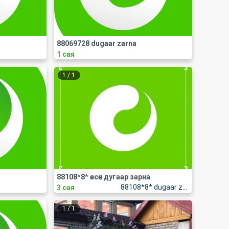
88069728 dugaar zarna
1 сая
1
/
1
88108*8* өссөн дугаар зарна
88108*8* dugaar zarna
3 сая
1
/
1