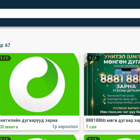
р:
67
1
/
1
1
/
1
нителийн дугаарууд зарна
888188bb мөнгөн дугаар за
1р хороолол
00 мянга
7 сая
1
/
1
1
/
1