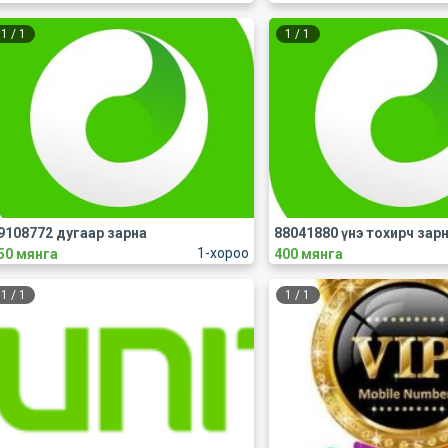
1
/
1
1
/
1
9108772 дугаар зарна
88041880 үнэ тохирч зар
1-хороо
50 мянга
400 мянга
1
/
1
1
/
1