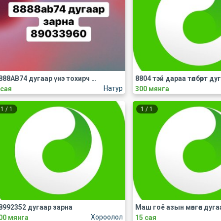
8888АВ74 дугаар үнэ тохирч зарна
Натур
 сая
300 мянга
1
/
1
1
/
1
8992352 дугаар зарна
Хороолол
00 мянга
15 сая