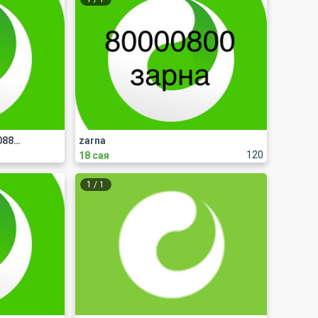
Unitel n dugaar zarna 88508880
zarna
120
18 сая
1
/
1