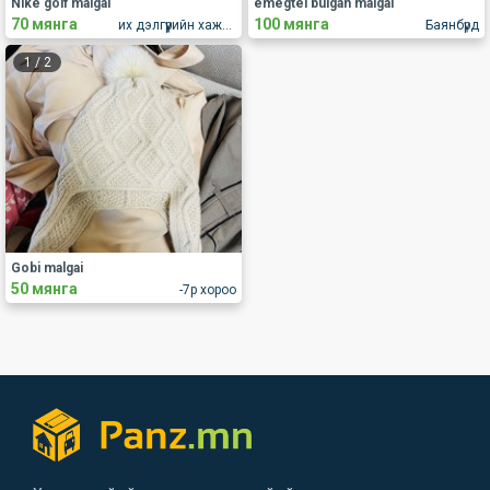
Nike golf malgai
emegtei bulgan malgai
70 мянга
100 мянга
их дэлгүүрийн хажууд
Баянбүрд
1
/
2
Gobi malgai
50 мянга
-7р хороо