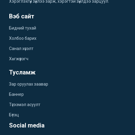
Хэрэглэхгүй зүйлээ зарж, хэрэгтэй зүйлдээ зарцуул.
Вэб сайт
Бидний тухай
Холбоо барих
Санал хүсэлт
Хөгжүүлэгч
Тусламж
Зар оруулах заавар
Баннер
Түгээмэл асуулт
Бүтэц
Social media