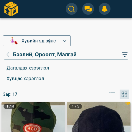
Хувийн эд зүйлс
Бээлий, Ороолт, Малгай
Дагалдах хэрэглэл
Хувцас хэрэглэл
Зар:
17
1
/
4
1
/
5