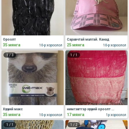
Ороолт
Саравчтай малгай. Канад
35 мянга
25 мянга
10-р хороолол
10-р хороолол
1
/
3
1
/
1
Хүзүүний макс
нимгэвтгэр хүзүүний ороолт зарна.
35 мянга
17 мянга
10-р хороолол
1р хороолол
1
/
1
1
/
2