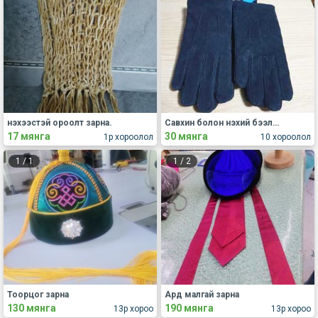
нэхээстэй ороолт зарна.
Савхин болон нэхий бээлий
17 мянга
30 мянга
1р хороолол
10 хороолол
1
/
1
1
/
2
Тоорцог зарна
Ард малгай зарна
130 мянга
190 мянга
13р хороо
13р хороо