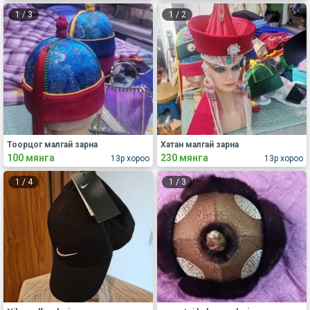
1
/
3
1
/
2
Тоорцог малгай зарна
Хатан малгай зарна
100 мянга
230 мянга
13р хороо
13р хороо
1
/
4
1
/
3