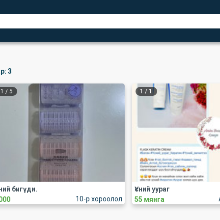
р:
3
1
/
5
1
/
1
сний бигүди.
Үсний уураг
10-р хороолол
000
55 мянга