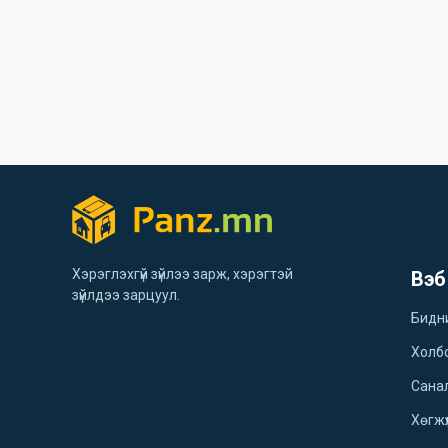
Хэрэглэхгүй зүйлээ зарж, хэрэгтэй
Вэб
зүйлдээ зарцуул.
Бидн
Холб
Санал
Хөгжү