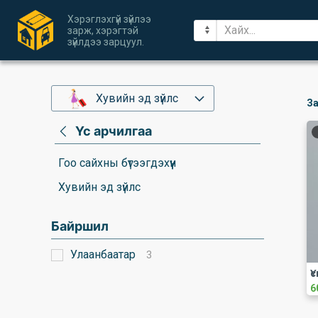
Хэрэглэхгүй зүйлээ
зарж, хэрэгтэй
зүйлдээ зарцуул.
Хувийн эд зүйлс
За
Үс арчилгаа
Гоо сайхны бүтээгдэхүүн
Хувийн эд зүйлс
Байршил
Улаанбаатар
3
Ү
6