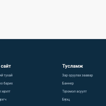
 сайт
Тусламж
ий тухай
Зар оруулах заавар
оо барих
Баннер
 хүсэлт
Түгээмэл асуулт
үлэгч
Бүтэц