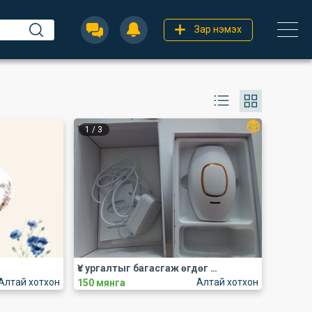
Зар нэмэх
1
/
3
Үс ургалтыг багасгаж өгдөг Лазэр
Алтай хотхон
Алтай хотхон
150 мянга