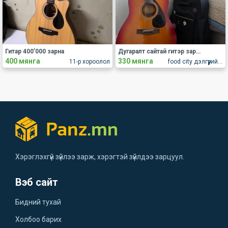
Гитар 400’000 зарна
Дугаралт сайтай гитэр зарна
400 мянга
330 мянга
11-р хороолол
food city дэлгүүрийн хажууд
Хэрэглэхгүй зүйлээ зарж, хэрэгтэй зүйлдээ зарцуул.
Вэб сайт
Бидний тухай
Холбоо барих