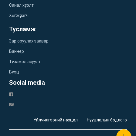
Санал хүсэлт
Хөгжүүлэгч
Тусламж
Зар оруулах заавар
Баннер
Түгээмэл асуулт
Бүтэц
Social media
Үйлчилгээний нөхцөл
Нууцлалын бодлого