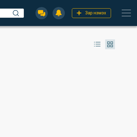
Зар нэмэх