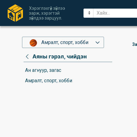
Хэрэглэхгүй зүйлээ
зарж, хэрэгтэй
зүйлдээ зарцуул.
Амралт, спорт, хобби
За
Аяны гэрэл, чийдэн
Ан агнуур, загас
Амралт, спорт, хобби