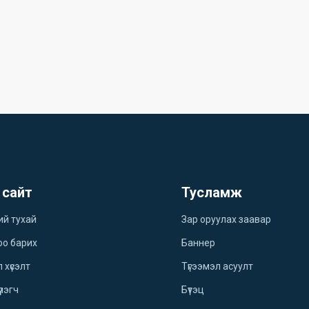
 сайт
Тусламж
ий тухай
Зар оруулах заавар
оо барих
Баннер
 хүсэлт
Түгээмэл асуулт
үлэгч
Бүтэц