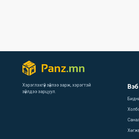
Хэрэглэхгүй зүйлээ зарж, хэрэгтэй
Вэб
зүйлдээ зарцуул.
Бидн
Холб
Санал
Хөгжү